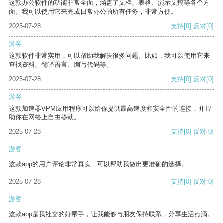
这款办公软件的功能非常全面，涵盖了文档、表格、演示文稿等各个方
面。我可以使用它来完成日常办公的所有任务，非常方便。
2025-07-28
支持
[0]
反对
[0]
游客
这款软件非常实用，可以帮助我解决很多问题。比如，我可以使用它来
查找资料、翻译语言、编写代码等。
2025-07-28
支持
[0]
反对
[0]
游客
这款加速器VPM应用程序可以给你提供最高速度和安全性的连接，并帮
助你在网络上自由移动。
2025-07-28
支持
[0]
反对
[0]
游客
这款app的用户评论非常真实，可以帮助我做出更准确的选择。
2025-07-28
支持
[0]
反对
[0]
游客
这款app是我社交的好帮手，让我能够与朋友保持联系，分享生活点滴。