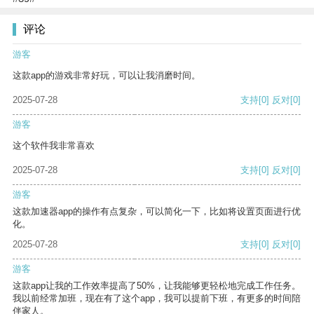
评论
游客
这款app的游戏非常好玩，可以让我消磨时间。
2025-07-28
支持
[0]
反对
[0]
游客
这个软件我非常喜欢
2025-07-28
支持
[0]
反对
[0]
游客
这款加速器app的操作有点复杂，可以简化一下，比如将设置页面进行优
化。
2025-07-28
支持
[0]
反对
[0]
游客
这款app让我的工作效率提高了50%，让我能够更轻松地完成工作任务。
我以前经常加班，现在有了这个app，我可以提前下班，有更多的时间陪
伴家人。