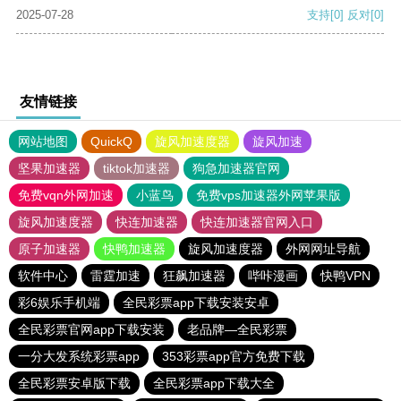
2025-07-28
支持
[0]
反对
[0]
友情链接
网站地图
QuickQ
旋风加速度器
旋风加速
坚果加速器
tiktok加速器
狗急加速器官网
免费vqn外网加速
小蓝鸟
免费vps加速器外网苹果版
旋风加速度器
快连加速器
快连加速器官网入口
原子加速器
快鸭加速器
旋风加速度器
外网网址导航
软件中心
雷霆加速
狂飙加速器
哔咔漫画
快鸭VPN
彩6娱乐手机端
全民彩票app下载安装安卓
全民彩票官网app下载安装
老品牌—全民彩票
一分大发系统彩票app
353彩票app官方免费下载
全民彩票安卓版下载
全民彩票app下载大全