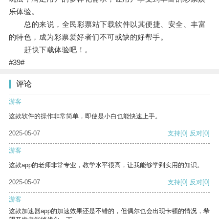
乐体验。
总的来说，全民彩票站下载软件以其便捷、安全、丰富
的特色，成为彩票爱好者们不可或缺的好帮手。
赶快下载体验吧！。
#39#
评论
游客
这款软件的操作非常简单，即使是小白也能快速上手。
2025-05-07
支持
[0]
反对
[0]
游客
这款app的老师非常专业，教学水平很高，让我能够学到实用的知识。
2025-05-07
支持
[0]
反对
[0]
游客
这款加速器app的加速效果还是不错的，但偶尔也会出现卡顿的情况，希