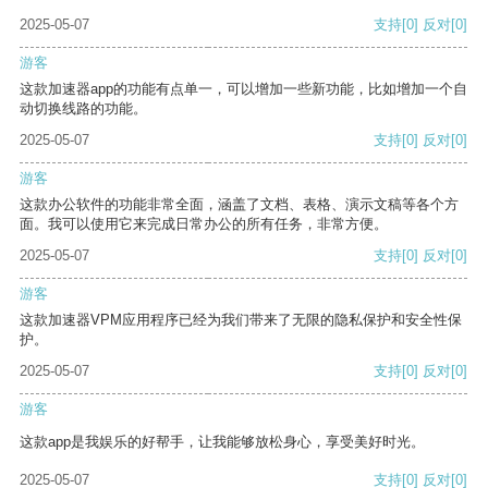
2025-05-07
支持
[0]
反对
[0]
游客
这款加速器app的功能有点单一，可以增加一些新功能，比如增加一个自
动切换线路的功能。
2025-05-07
支持
[0]
反对
[0]
游客
这款办公软件的功能非常全面，涵盖了文档、表格、演示文稿等各个方
面。我可以使用它来完成日常办公的所有任务，非常方便。
2025-05-07
支持
[0]
反对
[0]
游客
这款加速器VPM应用程序已经为我们带来了无限的隐私保护和安全性保
护。
2025-05-07
支持
[0]
反对
[0]
游客
这款app是我娱乐的好帮手，让我能够放松身心，享受美好时光。
2025-05-07
支持
[0]
反对
[0]