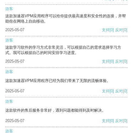
游客
这款加速器VPM应用程序可以给你提供最高速度和安全性的连接，并帮
助你在网络上自由移动。
2025-05-07
支持
[0]
反对
[0]
游客
这款学习软件的学习方式非常灵活，可以根据自己的需求选择学习方
式。我可以根据自己的时间安排学习进度。
2025-05-07
支持
[0]
反对
[0]
游客
这款加速器VPM应用程序已经为我们带来了无限的流畅体验。
2025-05-07
支持
[0]
反对
[0]
游客
这款软件的售后服务非常好，遇到问题都能得到及时解决。
2025-05-07
支持
[0]
反对
[0]
游客