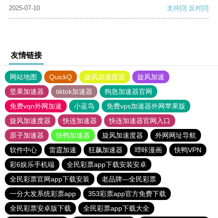
2025-07-10
支持
[0]
反对
[0]
友情链接
网站地图
QuickQ
旋风加速度器
旋风加速
坚果加速器
tiktok加速器
狗急加速器官网
免费vqn外网加速
小蓝鸟
免费vps加速器外网苹果版
旋风加速度器
快连加速器
快连加速器官网入口
原子加速器
快鸭加速器
旋风加速度器
外网网址导航
软件中心
雷霆加速
狂飙加速器
哔咔漫画
快鸭VPN
彩6娱乐手机端
全民彩票app下载安装安卓
全民彩票官网app下载安装
老品牌—全民彩票
一分大发系统彩票app
353彩票app官方免费下载
全民彩票安卓版下载
全民彩票app下载大全