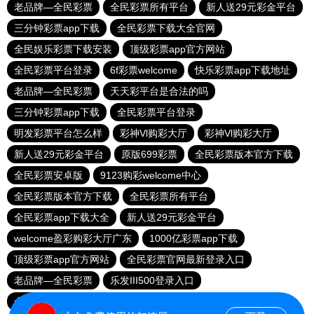
老品牌—全民彩票
全民彩票所有平台
新人送29元彩金平台
三分钟彩票app下载
全民彩票下载大全官网
全民娱乐彩票下载安装
顶级彩票app官方网站
全民彩票平台登录
6f彩票welcome
快乐彩票app下载地址
老品牌—全民彩票
天天彩平台是合法的吗
三分钟彩票app下载
全民彩票平台登录
明发彩票平台怎么样
彩神Vl购彩大厅
彩神Vl购彩大厅
新人送29元彩金平台
原版699彩票
全民彩票版本官方下载
全民彩票安卓版
9123购彩welcome中心
全民彩票版本官方下载
全民彩票所有平台
全民彩票app下载大全
新人送29元彩金平台
welcome盈彩购彩大厅广东
1000亿彩票app下载
顶级彩票app官方网站
全民彩票官网最新登录入口
老品牌—全民彩票
乐发III500登录入口
全民彩票官网最新登录入口
下载全民彩票