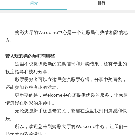
简介
排行
购彩大厅的Welcome中心是一个让彩民们热情相聚的地
方。
带人玩彩票的导师有哪些
这里不仅提供最新的彩票信息和开奖结果，还有专业的
投注指导和技巧分享。
彩票爱好者可以在这里交流彩票心得，分享中奖喜悦，
还能参加各种有趣的活动。
更重要的是，Welcome中心还提供优质的服务，让您尽
情沉浸在购彩的乐趣中。
无论您是新手还是老彩民，都能在这里找到归属感和快
乐。
所以，欢迎您来到购彩大厅的Welcome中心，让我们一
起大发购彩的激情！。