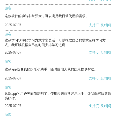
游客
这款软件的功能非常强大，可以满足我日常使用的需求。
2025-07-07
支持
[0]
反对
[0]
游客
这款学习软件的学习方式非常灵活，可以根据自己的需求选择学习方
式。我可以根据自己的时间安排学习进度。
2025-07-07
支持
[0]
反对
[0]
游客
这款app就像我的娱乐小助手，随时随地为我的娱乐提供帮助。
2025-07-07
支持
[0]
反对
[0]
游客
这款app的用户界面简洁明了，使用起来非常容易上手，让我能够快速熟
悉操作。
2025-07-07
支持
[0]
反对
[0]
游客