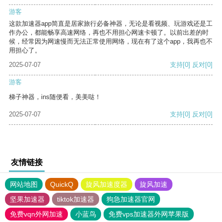
游客
这款加速器app简直是居家旅行必备神器，无论是看视频、玩游戏还是工
作办公，都能畅享高速网络，再也不用担心网速卡顿了。以前出差的时
候，经常因为网速慢而无法正常使用网络，现在有了这个app，我再也不
用担心了。
2025-07-07
支持
[0]
反对
[0]
游客
梯子神器，ins随便看，美美哒！
2025-07-07
支持
[0]
反对
[0]
友情链接
网站地图
QuickQ
旋风加速度器
旋风加速
坚果加速器
tiktok加速器
狗急加速器官网
免费vqn外网加速
小蓝鸟
免费vps加速器外网苹果版