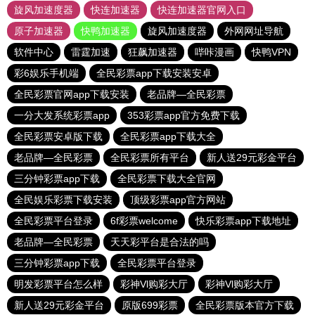
旋风加速度器
快连加速器
快连加速器官网入口
原子加速器
快鸭加速器
旋风加速度器
外网网址导航
软件中心
雷霆加速
狂飙加速器
哔咔漫画
快鸭VPN
彩6娱乐手机端
全民彩票app下载安装安卓
全民彩票官网app下载安装
老品牌—全民彩票
一分大发系统彩票app
353彩票app官方免费下载
全民彩票安卓版下载
全民彩票app下载大全
老品牌—全民彩票
全民彩票所有平台
新人送29元彩金平台
三分钟彩票app下载
全民彩票下载大全官网
全民娱乐彩票下载安装
顶级彩票app官方网站
全民彩票平台登录
6f彩票welcome
快乐彩票app下载地址
老品牌—全民彩票
天天彩平台是合法的吗
三分钟彩票app下载
全民彩票平台登录
明发彩票平台怎么样
彩神Vl购彩大厅
彩神Vl购彩大厅
新人送29元彩金平台
原版699彩票
全民彩票版本官方下载