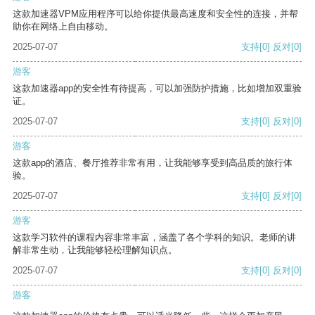
这款加速器VPM应用程序可以给你提供最高速度和安全性的连接，并帮
助你在网络上自由移动。
2025-07-07
支持
[0]
反对
[0]
游客
这款加速器app的安全性有待提高，可以加强防护措施，比如增加双重验
证。
2025-07-07
支持
[0]
反对
[0]
游客
这款app的酒店、餐厅推荐非常有用，让我能够享受到高品质的旅行体
验。
2025-07-07
支持
[0]
反对
[0]
游客
这款学习软件的课程内容非常丰富，涵盖了各个学科的知识。老师的讲
解非常生动，让我能够轻松理解知识点。
2025-07-07
支持
[0]
反对
[0]
游客