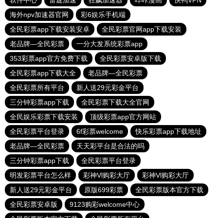
软件中心
雷霆加速
狂飙加速器
哔咔漫画
快鸭VPN
海外npv加速器官网
彩6娱乐手机端
全民彩票app下载安装安卓
全民彩票官网app下载安装
老品牌—全民彩票
一分大发系统彩票app
353彩票app官方免费下载
全民彩票安卓版下载
全民彩票app下载大全
老品牌—全民彩票
全民彩票所有平台
新人送29元彩金平台
三分钟彩票app下载
全民彩票下载大全官网
全民娱乐彩票下载安装
顶级彩票app官方网站
全民彩票平台登录
6f彩票welcome
快乐彩票app下载地址
老品牌—全民彩票
天天彩平台是合法的吗
三分钟彩票app下载
全民彩票平台登录
明发彩票平台怎么样
彩神Vl购彩大厅
彩神Vl购彩大厅
新人送29元彩金平台
原版699彩票
全民彩票版本官方下载
全民彩票安卓版
9123购彩welcome中心