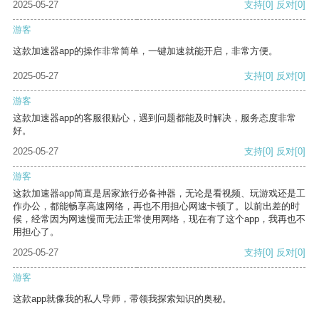
2025-05-27
支持
[0]
反对
[0]
游客
这款加速器app的操作非常简单，一键加速就能开启，非常方便。
2025-05-27
支持
[0]
反对
[0]
游客
这款加速器app的客服很贴心，遇到问题都能及时解决，服务态度非常
好。
2025-05-27
支持
[0]
反对
[0]
游客
这款加速器app简直是居家旅行必备神器，无论是看视频、玩游戏还是工
作办公，都能畅享高速网络，再也不用担心网速卡顿了。以前出差的时
候，经常因为网速慢而无法正常使用网络，现在有了这个app，我再也不
用担心了。
2025-05-27
支持
[0]
反对
[0]
游客
这款app就像我的私人导师，带领我探索知识的奥秘。