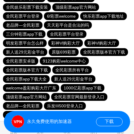
全民娱乐彩票下载安装
顶级彩票app官方网站
全民彩票平台登录
6f彩票welcome
快乐彩票app下载地址
老品牌—全民彩票
天天彩平台是合法的吗
三分钟彩票app下载
全民彩票平台登录
明发彩票平台怎么样
彩神Vl购彩大厅
彩神Vl购彩大厅
新人送29元彩金平台
原版699彩票
全民彩票版本官方下载
全民彩票安卓版
9123购彩welcome中心
全民彩票版本官方下载
全民彩票所有平台
全民彩票app下载大全
新人送29元彩金平台
welcome盈彩购彩大厅广东
1000亿彩票app下载
顶级彩票app官方网站
全民彩票官网最新登录入口
老品牌—全民彩票
乐发III500登录入口
全民彩票官网最新登录入口
下载全民彩票
永久免费使用的加速器
下载
0.019930s
首页
安卓
苹果
排行
推荐