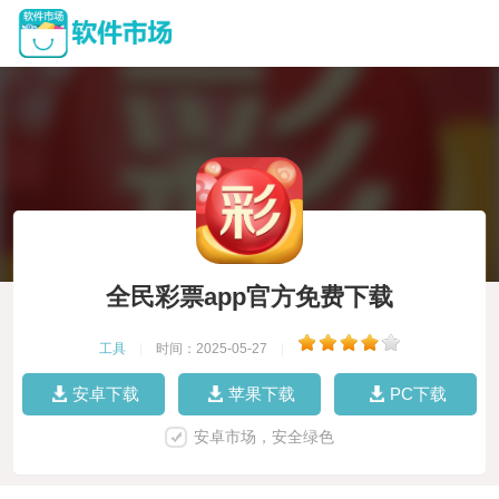
全民彩票app官方免费下载
工具
|
时间：2025-05-27
|
安卓下载
苹果下载
PC下载
安卓市场，安全绿色