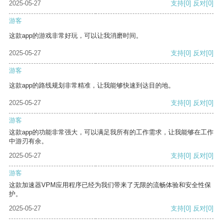
2025-05-27
支持
[0]
反对
[0]
游客
这款app的游戏非常好玩，可以让我消磨时间。
2025-05-27
支持
[0]
反对
[0]
游客
这款app的路线规划非常精准，让我能够快速到达目的地。
2025-05-27
支持
[0]
反对
[0]
游客
这款app的功能非常强大，可以满足我所有的工作需求，让我能够在工作
中游刃有余。
2025-05-27
支持
[0]
反对
[0]
游客
这款加速器VPM应用程序已经为我们带来了无限的流畅体验和安全性保
护。
2025-05-27
支持
[0]
反对
[0]