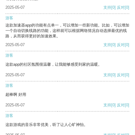
2025-05-07
支持
[0]
反对
[0]
游客
这款加速器app的功能有点单一，可以增加一些新功能。比如，可以增加
一个自动切换线路的功能，这样就可以根据网络情况自动选择最优的线
路，从而获得更好的加速效果。
2025-05-07
支持
[0]
反对
[0]
游客
这款app的社区氛围很温馨，让我能够感受到家的温暖。
2025-05-07
支持
[0]
反对
[0]
游客
超棒啊 好用
2025-05-07
支持
[0]
反对
[0]
游客
这款游戏的音乐非常优美，听了让人心旷神怡。