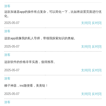
游客
这款加速器app的操作有点复杂，可以简化一下，比如将设置页面进行优
化。
2025-05-07
支持
[0]
反对
[0]
游客
这款app就像我的私人导师，带领我探索知识的奥秘。
2025-05-07
支持
[0]
反对
[0]
游客
这款软件的价格非常实惠，值得推荐。
2025-05-07
支持
[0]
反对
[0]
游客
梯子神器，ins随便看，美美哒！
2025-05-07
支持
[0]
反对
[0]
游客