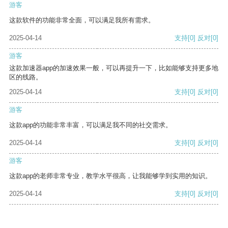
游客
这款软件的功能非常全面，可以满足我所有需求。
2025-04-14
支持
[0]
反对
[0]
游客
这款加速器app的加速效果一般，可以再提升一下，比如能够支持更多地
区的线路。
2025-04-14
支持
[0]
反对
[0]
游客
这款app的功能非常丰富，可以满足我不同的社交需求。
2025-04-14
支持
[0]
反对
[0]
游客
这款app的老师非常专业，教学水平很高，让我能够学到实用的知识。
2025-04-14
支持
[0]
反对
[0]