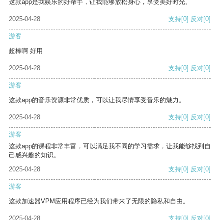
这款app是我娱乐的好帮手，让我能够放松身心，享受美好时光。
2025-04-28
支持
[0]
反对
[0]
游客
超棒啊 好用
2025-04-28
支持
[0]
反对
[0]
游客
这款app的音乐资源非常优质，可以让我尽情享受音乐的魅力。
2025-04-28
支持
[0]
反对
[0]
游客
这款app的课程非常丰富，可以满足我不同的学习需求，让我能够找到自
己感兴趣的知识。
2025-04-28
支持
[0]
反对
[0]
游客
这款加速器VPM应用程序已经为我们带来了无限的隐私和自由。
2025-04-28
支持
[0]
反对
[0]