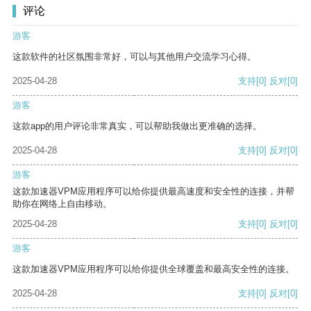
评论
游客
这款软件的社区氛围非常好，可以与其他用户交流学习心得。
2025-04-28
支持
[0]
反对
[0]
游客
这款app的用户评论非常真实，可以帮助我做出更准确的选择。
2025-04-28
支持
[0]
反对
[0]
游客
这款加速器VPM应用程序可以给你提供最高速度和安全性的连接，并帮
助你在网络上自由移动。
2025-04-28
支持
[0]
反对
[0]
游客
这款加速器VPM应用程序可以给你提供全球覆盖和最高安全性的连接。
2025-04-28
支持
[0]
反对
[0]