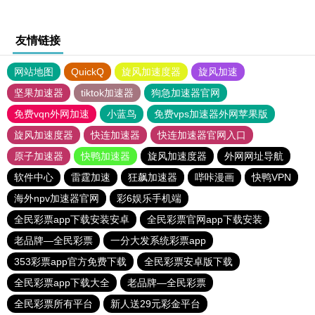
友情链接
网站地图
QuickQ
旋风加速度器
旋风加速
坚果加速器
tiktok加速器
狗急加速器官网
免费vqn外网加速
小蓝鸟
免费vps加速器外网苹果版
旋风加速度器
快连加速器
快连加速器官网入口
原子加速器
快鸭加速器
旋风加速度器
外网网址导航
软件中心
雷霆加速
狂飙加速器
哔咔漫画
快鸭VPN
海外npv加速器官网
彩6娱乐手机端
全民彩票app下载安装安卓
全民彩票官网app下载安装
老品牌—全民彩票
一分大发系统彩票app
353彩票app官方免费下载
全民彩票安卓版下载
全民彩票app下载大全
老品牌—全民彩票
全民彩票所有平台
新人送29元彩金平台