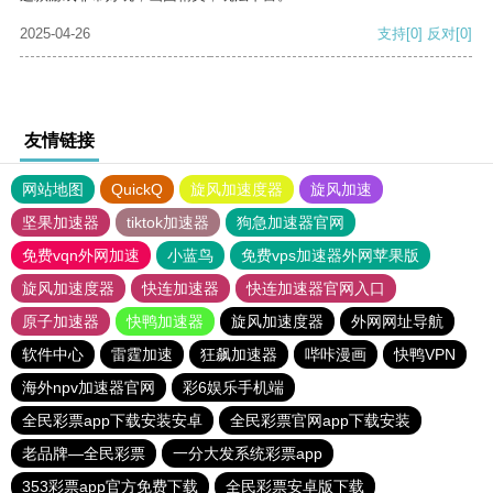
2025-04-26
支持
[0]
反对
[0]
友情链接
网站地图
QuickQ
旋风加速度器
旋风加速
坚果加速器
tiktok加速器
狗急加速器官网
免费vqn外网加速
小蓝鸟
免费vps加速器外网苹果版
旋风加速度器
快连加速器
快连加速器官网入口
原子加速器
快鸭加速器
旋风加速度器
外网网址导航
软件中心
雷霆加速
狂飙加速器
哔咔漫画
快鸭VPN
海外npv加速器官网
彩6娱乐手机端
全民彩票app下载安装安卓
全民彩票官网app下载安装
老品牌—全民彩票
一分大发系统彩票app
353彩票app官方免费下载
全民彩票安卓版下载