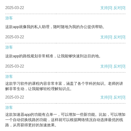
2025-03-22
支持
[0]
反对
[0]
游客
这款app就像我的私人助理，随时随地为我的办公提供帮助。
2025-03-22
支持
[0]
反对
[0]
游客
这款app的路线规划非常精准，让我能够快速到达目的地。
2025-03-22
支持
[0]
反对
[0]
游客
这款学习软件的课程内容非常丰富，涵盖了各个学科的知识。老师的讲
解非常生动，让我能够轻松理解知识点。
2025-03-22
支持
[0]
反对
[0]
游客
这款加速器app的功能有点单一，可以增加一些新功能。比如，可以增加
一个自动切换线路的功能，这样就可以根据网络情况自动选择最优的线
路，从而获得更好的加速效果。