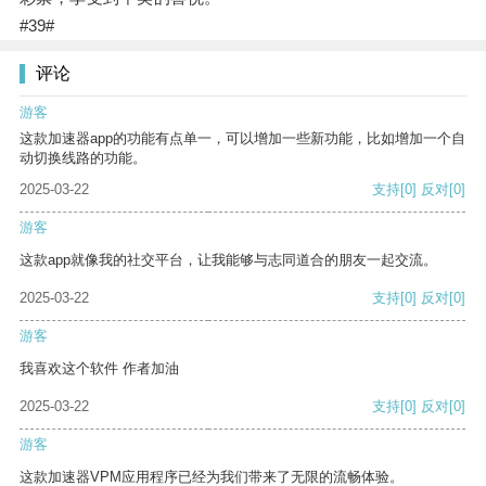
#39#
评论
游客
这款加速器app的功能有点单一，可以增加一些新功能，比如增加一个自
动切换线路的功能。
2025-03-22
支持
[0]
反对
[0]
游客
这款app就像我的社交平台，让我能够与志同道合的朋友一起交流。
2025-03-22
支持
[0]
反对
[0]
游客
我喜欢这个软件 作者加油
2025-03-22
支持
[0]
反对
[0]
游客
这款加速器VPM应用程序已经为我们带来了无限的流畅体验。