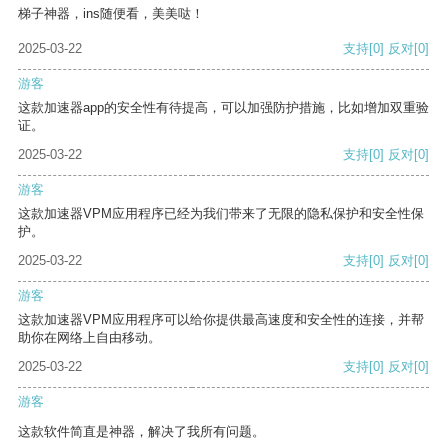
梯子神器，ins随便看，美美哒！
2025-03-22
支持
[0]
反对
[0]
游客
这款加速器app的安全性有待提高，可以加强防护措施，比如增加双重验
证。
2025-03-22
支持
[0]
反对
[0]
游客
这款加速器VPM应用程序已经为我们带来了无限的隐私保护和安全性保
护。
2025-03-22
支持
[0]
反对
[0]
游客
这款加速器VPM应用程序可以给你提供最高速度和安全性的连接，并帮
助你在网络上自由移动。
2025-03-22
支持
[0]
反对
[0]
游客
这款软件简直是神器，解决了我所有问题。