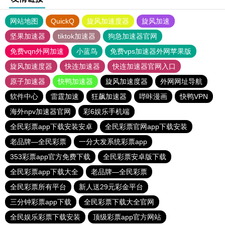
网站地图
QuickQ
旋风加速度器
旋风加速
坚果加速器
tiktok加速器
狗急加速器官网
免费vqn外网加速
小蓝鸟
免费vps加速器外网苹果版
旋风加速度器
快连加速器
快连加速器官网入口
原子加速器
快鸭加速器
旋风加速度器
外网网址导航
软件中心
雷霆加速
狂飙加速器
哔咔漫画
快鸭VPN
海外npv加速器官网
彩6娱乐手机端
全民彩票app下载安装安卓
全民彩票官网app下载安装
老品牌—全民彩票
一分大发系统彩票app
353彩票app官方免费下载
全民彩票安卓版下载
全民彩票app下载大全
老品牌—全民彩票
全民彩票所有平台
新人送29元彩金平台
三分钟彩票app下载
全民彩票下载大全官网
全民娱乐彩票下载安装
顶级彩票app官方网站