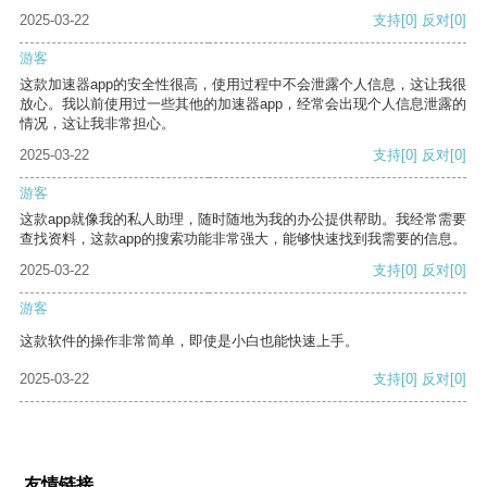
2025-03-22
支持
[0]
反对
[0]
游客
这款加速器app的安全性很高，使用过程中不会泄露个人信息，这让我很
放心。我以前使用过一些其他的加速器app，经常会出现个人信息泄露的
情况，这让我非常担心。
2025-03-22
支持
[0]
反对
[0]
游客
这款app就像我的私人助理，随时随地为我的办公提供帮助。我经常需要
查找资料，这款app的搜索功能非常强大，能够快速找到我需要的信息。
2025-03-22
支持
[0]
反对
[0]
游客
这款软件的操作非常简单，即使是小白也能快速上手。
2025-03-22
支持
[0]
反对
[0]
友情链接