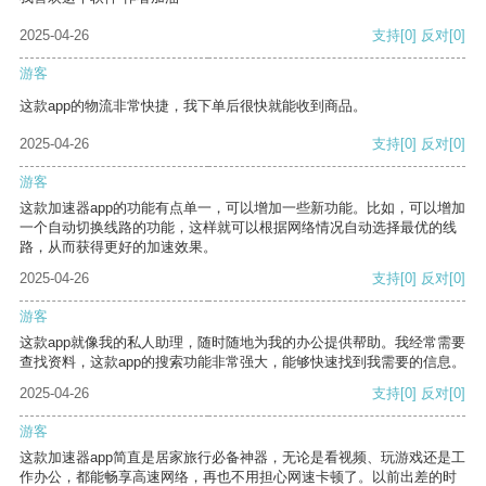
2025-04-26
支持
[0]
反对
[0]
游客
这款app的物流非常快捷，我下单后很快就能收到商品。
2025-04-26
支持
[0]
反对
[0]
游客
这款加速器app的功能有点单一，可以增加一些新功能。比如，可以增加
一个自动切换线路的功能，这样就可以根据网络情况自动选择最优的线
路，从而获得更好的加速效果。
2025-04-26
支持
[0]
反对
[0]
游客
这款app就像我的私人助理，随时随地为我的办公提供帮助。我经常需要
查找资料，这款app的搜索功能非常强大，能够快速找到我需要的信息。
2025-04-26
支持
[0]
反对
[0]
游客
这款加速器app简直是居家旅行必备神器，无论是看视频、玩游戏还是工
作办公，都能畅享高速网络，再也不用担心网速卡顿了。以前出差的时