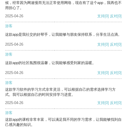
候，经常因为网速慢而无法正常使用网络，现在有了这个app，我再也不
用担心了。
2025-04-26
支持
[0]
反对
[0]
游客
这款app是我社交的好帮手，让我能够与朋友保持联系，分享生活点滴。
2025-04-26
支持
[0]
反对
[0]
游客
这款app的社区氛围很温馨，让我能够感受到家的温暖。
2025-04-26
支持
[0]
反对
[0]
游客
这款学习软件的学习方式非常灵活，可以根据自己的需求选择学习方
式。我可以根据自己的时间安排学习进度。
2025-04-26
支持
[0]
反对
[0]
游客
这款app的课程非常丰富，可以满足我不同的学习需求，让我能够找到自
己感兴趣的知识。