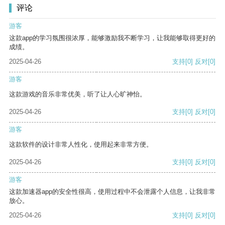
评论
游客
这款app的学习氛围很浓厚，能够激励我不断学习，让我能够取得更好的
成绩。
2025-04-26
支持
[0]
反对
[0]
游客
这款游戏的音乐非常优美，听了让人心旷神怡。
2025-04-26
支持
[0]
反对
[0]
游客
这款软件的设计非常人性化，使用起来非常方便。
2025-04-26
支持
[0]
反对
[0]
游客
这款加速器app的安全性很高，使用过程中不会泄露个人信息，让我非常
放心。
2025-04-26
支持
[0]
反对
[0]