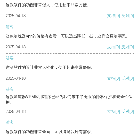
这款软件的功能非常强大，使用起来非常方便。
2025-04-18
支持
[0]
反对
[0]
游客
这款加速器app的价格有点贵，可以适当降低一些，这样会更加亲民。
2025-04-18
支持
[0]
反对
[0]
游客
这款软件的设计非常人性化，使用起来非常舒服。
2025-04-18
支持
[0]
反对
[0]
游客
这款加速器VPM应用程序已经为我们带来了无限的隐私保护和安全性保
护。
2025-04-18
支持
[0]
反对
[0]
游客
这款软件的功能非常全面，可以满足我所有需求。