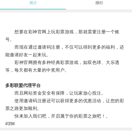
简介
排行
想要在彩神官网上玩彩票游戏，那就需要注册一个账
号。
而现在通过邀请码注册，不仅可以得到更多的福利，还
能邀请好友一起来玩。
彩神官网拥有多种经典彩票游戏，如双色球、大乐透
等，每天都有大量的中奖用户。
多彩联盟代理平台
而且网站资金安全有保障，让玩家放心投注。
使用邀请码注册还可以获得更多的优惠活动，让您的彩
票之路更加顺利。
快来加入我们吧，开启属于你的彩票之旅吧！。
#39#