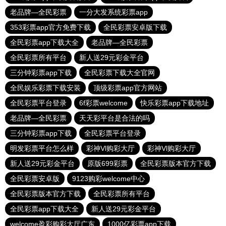
老品牌—全民彩票
一分大发系统彩票app
353彩票app官方免费下载
全民彩票安卓版下载
全民彩票app下载大全
老品牌—全民彩票
全民彩票所有平台
新人送29元彩金平台
三分钟彩票app下载
全民彩票下载大全官网
全民娱乐彩票下载安装
顶级彩票app官方网站
全民彩票平台登录
6f彩票welcome
快乐彩票app下载地址
老品牌—全民彩票
天天彩平台是合法的吗
三分钟彩票app下载
全民彩票平台登录
明发彩票平台怎么样
彩神Vl购彩大厅
彩神Vl购彩大厅
新人送29元彩金平台
原版699彩票
全民彩票版本官方下载
全民彩票安卓版
9123购彩welcome中心
全民彩票版本官方下载
全民彩票所有平台
全民彩票app下载大全
新人送29元彩金平台
welcome盈彩购彩大厅广东
1000亿彩票app下载