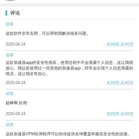
评论
游客
这款软件非常实用，可以帮助我解决很多问题。
2025-04-24
支持
[0]
反对
[0]
游客
这款加速器app的安全性很高，使用过程中不会泄露个人信息，这让我很
放心。我以前使用过一些其他的加速器app，经常会出现个人信息泄露的
情况，这让我非常担心。
2025-04-24
支持
[0]
反对
[0]
游客
超棒啊 好用
2025-04-24
支持
[0]
反对
[0]
游客
这款加速器VPM应用程序可以给你提供全球覆盖和最高安全性的连接。