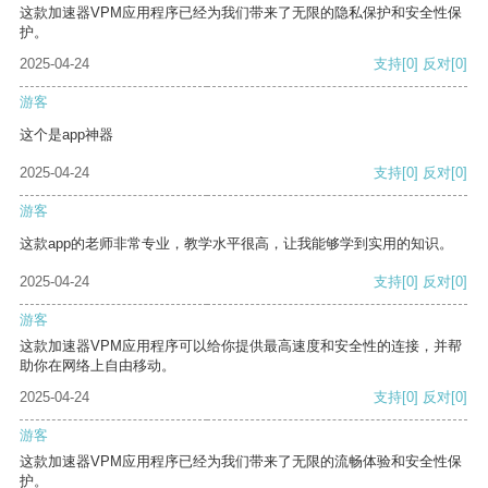
这款加速器VPM应用程序已经为我们带来了无限的隐私保护和安全性保
护。
2025-04-24
支持
[0]
反对
[0]
游客
这个是app神器
2025-04-24
支持
[0]
反对
[0]
游客
这款app的老师非常专业，教学水平很高，让我能够学到实用的知识。
2025-04-24
支持
[0]
反对
[0]
游客
这款加速器VPM应用程序可以给你提供最高速度和安全性的连接，并帮
助你在网络上自由移动。
2025-04-24
支持
[0]
反对
[0]
游客
这款加速器VPM应用程序已经为我们带来了无限的流畅体验和安全性保
护。