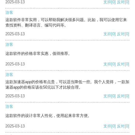
2025-03-13
支持
[0]
反对
[0]
游客
这款软件非常实用，可以帮助我解决很多问题。比如，我可以使用它来
查找资料、翻译语言、编写代码等。
2025-03-13
支持
[0]
反对
[0]
游客
这款软件的价格非常实惠，值得推荐。
2025-03-13
支持
[0]
反对
[0]
游客
这款加速器app的价格有点贵，可以适当降低一些。我个人觉得，一款加
速器app的价格应该在50元以下才比较合理。
2025-03-13
支持
[0]
反对
[0]
游客
这款软件的设计非常人性化，使用起来非常方便。
2025-03-13
支持
[0]
反对
[0]