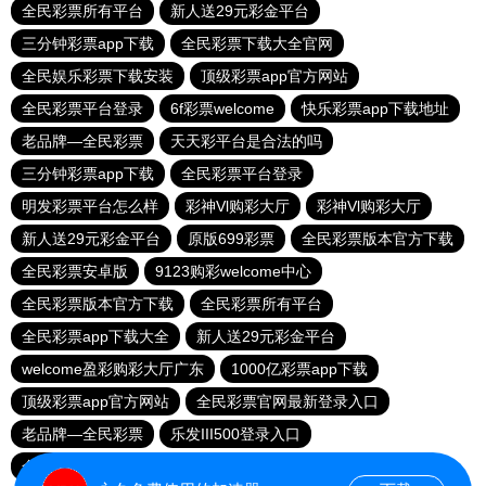
全民彩票所有平台
新人送29元彩金平台
三分钟彩票app下载
全民彩票下载大全官网
全民娱乐彩票下载安装
顶级彩票app官方网站
全民彩票平台登录
6f彩票welcome
快乐彩票app下载地址
老品牌—全民彩票
天天彩平台是合法的吗
三分钟彩票app下载
全民彩票平台登录
明发彩票平台怎么样
彩神Vl购彩大厅
彩神Vl购彩大厅
新人送29元彩金平台
原版699彩票
全民彩票版本官方下载
全民彩票安卓版
9123购彩welcome中心
全民彩票版本官方下载
全民彩票所有平台
全民彩票app下载大全
新人送29元彩金平台
welcome盈彩购彩大厅广东
1000亿彩票app下载
顶级彩票app官方网站
全民彩票官网最新登录入口
老品牌—全民彩票
乐发III500登录入口
全民彩票官网最新登录入口
下载全民彩票