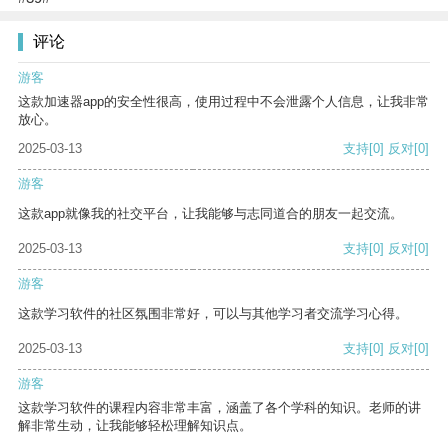
评论
游客
这款加速器app的安全性很高，使用过程中不会泄露个人信息，让我非常
放心。
2025-03-13
支持
[0]
反对
[0]
游客
这款app就像我的社交平台，让我能够与志同道合的朋友一起交流。
2025-03-13
支持
[0]
反对
[0]
游客
这款学习软件的社区氛围非常好，可以与其他学习者交流学习心得。
2025-03-13
支持
[0]
反对
[0]
游客
这款学习软件的课程内容非常丰富，涵盖了各个学科的知识。老师的讲
解非常生动，让我能够轻松理解知识点。