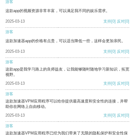
游客
这款app的视频资源非常丰富，可以满足我不同的娱乐需求。
2025-03-13
支持
[0]
反对
[0]
游客
这款加速器app的价格有点贵，可以适当降低一些，这样会更加亲民。
2025-03-13
支持
[0]
反对
[0]
游客
这款app是我学习路上的良师益友，让我能够随时随地学习新知识，拓宽
视野。
2025-03-13
支持
[0]
反对
[0]
游客
这款加速器VPM应用程序可以给你提供最高速度和安全性的连接，并帮
助你在网络上自由移动。
2025-03-13
支持
[0]
反对
[0]
游客
这款加速器VPM应用程序已经为我们带来了无限的隐私保护和安全性保