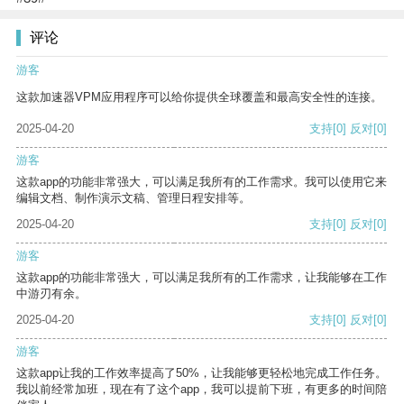
评论
游客
这款加速器VPM应用程序可以给你提供全球覆盖和最高安全性的连接。
2025-04-20
支持
[0]
反对
[0]
游客
这款app的功能非常强大，可以满足我所有的工作需求。我可以使用它来
编辑文档、制作演示文稿、管理日程安排等。
2025-04-20
支持
[0]
反对
[0]
游客
这款app的功能非常强大，可以满足我所有的工作需求，让我能够在工作
中游刃有余。
2025-04-20
支持
[0]
反对
[0]
游客
这款app让我的工作效率提高了50%，让我能够更轻松地完成工作任务。
我以前经常加班，现在有了这个app，我可以提前下班，有更多的时间陪