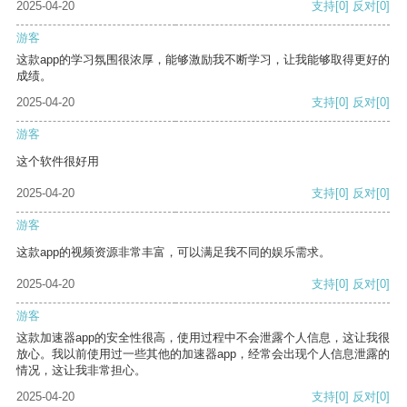
2025-04-20
支持
[0]
反对
[0]
游客
这款app的学习氛围很浓厚，能够激励我不断学习，让我能够取得更好的
成绩。
2025-04-20
支持
[0]
反对
[0]
游客
这个软件很好用
2025-04-20
支持
[0]
反对
[0]
游客
这款app的视频资源非常丰富，可以满足我不同的娱乐需求。
2025-04-20
支持
[0]
反对
[0]
游客
这款加速器app的安全性很高，使用过程中不会泄露个人信息，这让我很
放心。我以前使用过一些其他的加速器app，经常会出现个人信息泄露的
情况，这让我非常担心。
2025-04-20
支持
[0]
反对
[0]