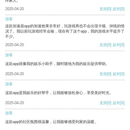
伴家人。
2025-04-20
支持
[0]
反对
[0]
游客
这款加速器app的加速效果非常好，玩游戏再也不会出现卡顿、掉线的情
况了。我以前玩游戏经常会输，现在有了这个app，我的游戏水平提升了
不少。
2025-04-20
支持
[0]
反对
[0]
游客
这款app就像我的娱乐小助手，随时随地为我的娱乐提供帮助。
2025-04-20
支持
[0]
反对
[0]
游客
这款app是我娱乐的好帮手，让我能够放松身心，享受美好时光。
2025-04-20
支持
[0]
反对
[0]
游客
这款app的社区氛围很温馨，让我能够感受到家的温暖。