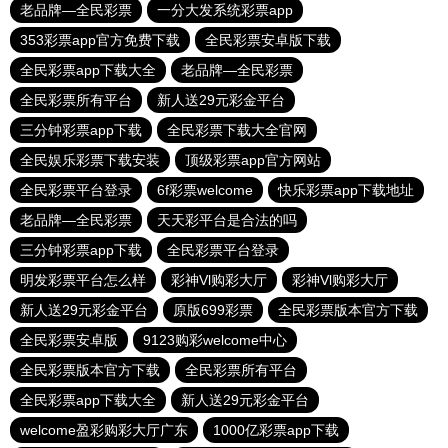
老品牌—全民彩票
一分大发系统彩票app
353彩票app官方免费下载
全民彩票安卓版下载
全民彩票app下载大全
老品牌—全民彩票
全民彩票所有平台
新人送29元彩金平台
三分钟彩票app下载
全民彩票下载大全官网
全民娱乐彩票下载安装
顶级彩票app官方网站
全民彩票平台登录
6f彩票welcome
快乐彩票app下载地址
老品牌—全民彩票
天天彩平台是合法的吗
三分钟彩票app下载
全民彩票平台登录
明发彩票平台怎么样
彩神Vl购彩大厅
彩神Vl购彩大厅
新人送29元彩金平台
原版699彩票
全民彩票版本官方下载
全民彩票安卓版
9123购彩welcome中心
全民彩票版本官方下载
全民彩票所有平台
全民彩票app下载大全
新人送29元彩金平台
welcome盈彩购彩大厅广东
1000亿彩票app下载