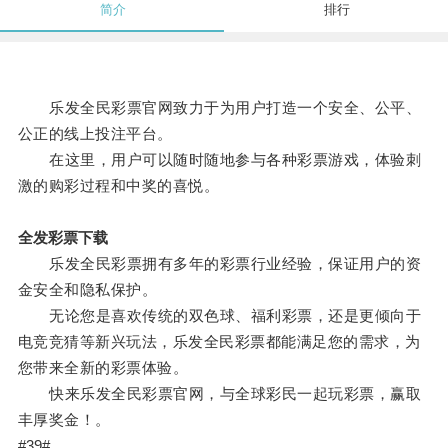
简介
排行
乐发全民彩票官网致力于为用户打造一个安全、公平、
公正的线上投注平台。
在这里，用户可以随时随地参与各种彩票游戏，体验刺
激的购彩过程和中奖的喜悦。
全发彩票下载
乐发全民彩票拥有多年的彩票行业经验，保证用户的资
金安全和隐私保护。
无论您是喜欢传统的双色球、福利彩票，还是更倾向于
电竞竞猜等新兴玩法，乐发全民彩票都能满足您的需求，为
您带来全新的彩票体验。
快来乐发全民彩票官网，与全球彩民一起玩彩票，赢取
丰厚奖金！。
#39#