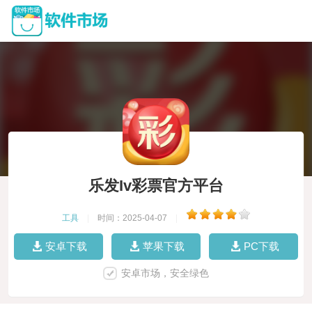
乐发Iv彩票官方平台
工具
|
时间：2025-04-07
|
安卓下载
苹果下载
PC下载
安卓市场，安全绿色