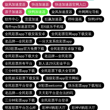
旋风加速度器
快连加速器
快连加速器官网入口
原子加速器
快鸭加速器
旋风加速度器
外网网址导航
软件中心
雷霆加速
狂飙加速器
哔咔漫画
快鸭VPN
海外npv加速器官网
彩6娱乐手机端
全民彩票app下载安装安卓
全民彩票官网app下载安装
老品牌—全民彩票
一分大发系统彩票app
353彩票app官方免费下载
全民彩票安卓版下载
全民彩票app下载大全
老品牌—全民彩票
全民彩票所有平台
新人送29元彩金平台
三分钟彩票app下载
全民彩票下载大全官网
全民娱乐彩票下载安装
顶级彩票app官方网站
全民彩票平台登录
6f彩票welcome
快乐彩票app下载地址
老品牌—全民彩票
天天彩平台是合法的吗
三分钟彩票app下载
全民彩票平台登录
明发彩票平台怎么样
彩神Vl购彩大厅
彩神Vl购彩大厅