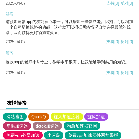
2025-04-07
支持
[0]
反对
[0]
游客
这款加速器app的功能有点单一，可以增加一些新功能。比如，可以增加
一个自动切换线路的功能，这样就可以根据网络情况自动选择最优的线
路，从而获得更好的加速效果。
2025-04-07
支持
[0]
反对
[0]
游客
这款app的老师非常专业，教学水平很高，让我能够学到实用的知识。
2025-04-07
支持
[0]
反对
[0]
友情链接
网站地图
QuickQ
旋风加速度器
旋风加速
坚果加速器
tiktok加速器
狗急加速器官网
免费vqn外网加速
小蓝鸟
免费vps加速器外网苹果版