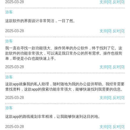
2025-03-28
支持
[0]
反对
[0]
游客
这款软件的界面设计非常简洁，一目了然。
2025-03-28
支持
[0]
反对
[0]
游客
我一直在寻找一款功能强大、操作简单的办公软件，终于找到了它。这
款软件的功能非常强大，可以满足我日常办公的所有需求。操作也很简
单，即使是小白也能快速上手。
2025-03-28
支持
[0]
反对
[0]
游客
这款app就像我的私人助理，随时随地为我的办公提供帮助。我经常需要
查找资料，这款app的搜索功能非常强大，能够快速找到我需要的信息。
2025-03-28
支持
[0]
反对
[0]
游客
这款app的路线规划非常精准，让我能够快速到达目的地。
2025-03-28
支持
[0]
反对
[0]