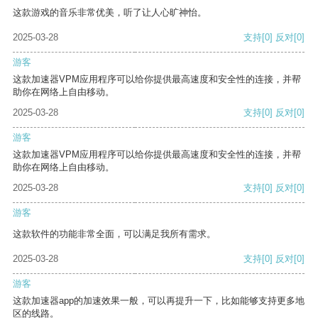
这款游戏的音乐非常优美，听了让人心旷神怡。
2025-03-28
支持
[0]
反对
[0]
游客
这款加速器VPM应用程序可以给你提供最高速度和安全性的连接，并帮
助你在网络上自由移动。
2025-03-28
支持
[0]
反对
[0]
游客
这款加速器VPM应用程序可以给你提供最高速度和安全性的连接，并帮
助你在网络上自由移动。
2025-03-28
支持
[0]
反对
[0]
游客
这款软件的功能非常全面，可以满足我所有需求。
2025-03-28
支持
[0]
反对
[0]
游客
这款加速器app的加速效果一般，可以再提升一下，比如能够支持更多地
区的线路。