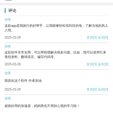
评论
游客
这款app是我旅行的好帮手，让我能够轻松找到目的地，了解当地的风土
人情。
2025-03-28
支持
[0]
反对
[0]
游客
这款软件非常实用，可以帮助我解决很多问题。比如，我可以使用它来
查找资料、翻译语言、编写代码等。
2025-03-28
支持
[0]
反对
[0]
游客
我喜欢这个软件 作者加油
2025-03-28
支持
[0]
反对
[0]
游客
超级好用的加速器，妈妈再也不用担心我的学习啦！