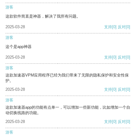
游客
这款软件简直是神器，解决了我所有问题。
2025-03-28
支持
[0]
反对
[0]
游客
这个是app神器
2025-03-28
支持
[0]
反对
[0]
游客
这款加速器VPM应用程序已经为我们带来了无限的隐私保护和安全性保
护。
2025-03-28
支持
[0]
反对
[0]
游客
这款加速器app的功能有点单一，可以增加一些新功能，比如增加一个自
动切换线路的功能。
2025-03-28
支持
[0]
反对
[0]
游客