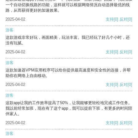
一个自动切换线路的功能，这样就可以根据网络情况自动选择最优的线
路，从而获得更好的加速效果。
2025-04-02
支持
[0]
反对
[0]
游客
这款游戏非常好玩，画面精美，玩法丰富。我已经玩了好几个小时，还
没有玩腻。
2025-04-02
支持
[0]
反对
[0]
游客
这款加速器VPM应用程序可以给你提供最高速度和安全性的连接，并帮
助你在网络上自由移动。
2025-04-02
支持
[0]
反对
[0]
游客
这款app让我的工作效率提高了50%，让我能够更轻松地完成工作任务。
我以前经常加班，现在有了这个app，我可以提前下班，有更多的时间陪
伴家人。
2025-04-02
支持
[0]
反对
[0]
游客