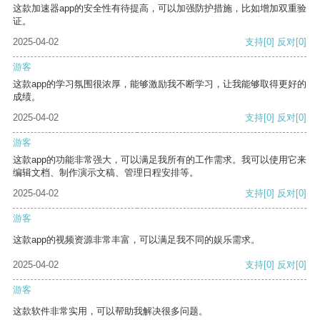
这款加速器app的安全性有待提高，可以加强防护措施，比如增加双重验
证。
2025-04-02
支持
[0]
反对
[0]
游客
这款app的学习氛围很浓厚，能够激励我不断学习，让我能够取得更好的
成绩。
2025-04-02
支持
[0]
反对
[0]
游客
这款app的功能非常强大，可以满足我所有的工作需求。我可以使用它来
编辑文档、制作演示文稿、管理日程安排等。
2025-04-02
支持
[0]
反对
[0]
游客
这款app的视频资源非常丰富，可以满足我不同的娱乐需求。
2025-04-02
支持
[0]
反对
[0]
游客
这款软件非常实用，可以帮助我解决很多问题。