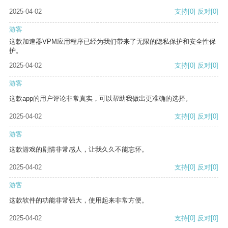
2025-04-02
支持
[0]
反对
[0]
游客
这款加速器VPM应用程序已经为我们带来了无限的隐私保护和安全性保
护。
2025-04-02
支持
[0]
反对
[0]
游客
这款app的用户评论非常真实，可以帮助我做出更准确的选择。
2025-04-02
支持
[0]
反对
[0]
游客
这款游戏的剧情非常感人，让我久久不能忘怀。
2025-04-02
支持
[0]
反对
[0]
游客
这款软件的功能非常强大，使用起来非常方便。
2025-04-02
支持
[0]
反对
[0]