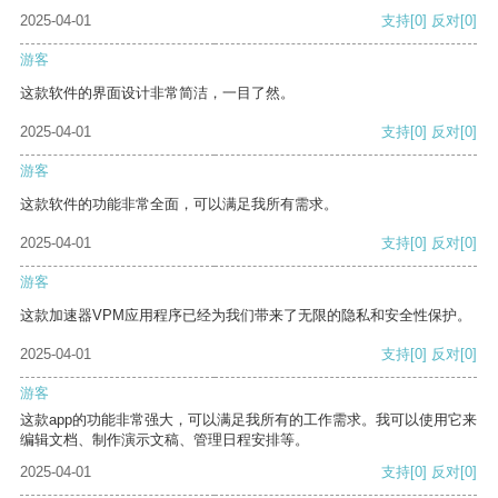
2025-04-01
支持
[0]
反对
[0]
游客
这款软件的界面设计非常简洁，一目了然。
2025-04-01
支持
[0]
反对
[0]
游客
这款软件的功能非常全面，可以满足我所有需求。
2025-04-01
支持
[0]
反对
[0]
游客
这款加速器VPM应用程序已经为我们带来了无限的隐私和安全性保护。
2025-04-01
支持
[0]
反对
[0]
游客
这款app的功能非常强大，可以满足我所有的工作需求。我可以使用它来
编辑文档、制作演示文稿、管理日程安排等。
2025-04-01
支持
[0]
反对
[0]