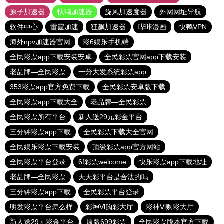
原子加速器
快鸭加速器
旋风加速度器
外网网址导航
软件中心
雷霆加速
狂飙加速器
哔咔漫画
快鸭VPN
海外npv加速器官网
彩6娱乐手机端
全民彩票app下载安装安卓
全民彩票官网app下载安装
老品牌—全民彩票
一分大发系统彩票app
353彩票app官方免费下载
全民彩票安卓版下载
全民彩票app下载大全
老品牌—全民彩票
全民彩票所有平台
新人送29元彩金平台
三分钟彩票app下载
全民彩票下载大全官网
全民娱乐彩票下载安装
顶级彩票app官方网站
全民彩票平台登录
6f彩票welcome
快乐彩票app下载地址
老品牌—全民彩票
天天彩平台是合法的吗
三分钟彩票app下载
全民彩票平台登录
明发彩票平台怎么样
彩神Vl购彩大厅
彩神Vl购彩大厅
新人送29元彩金平台
原版699彩票
全民彩票版本官方下载