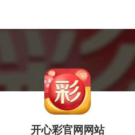
开心彩官网网站