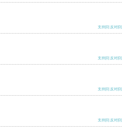
支持
[0]
反对
[0]
支持
[0]
反对
[0]
支持
[0]
反对
[0]
支持
[0]
反对
[0]