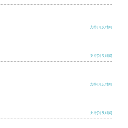
支持
[0]
反对
[0]
支持
[0]
反对
[0]
支持
[0]
反对
[0]
支持
[0]
反对
[0]