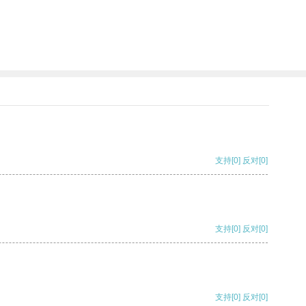
支持
[0]
反对
[0]
支持
[0]
反对
[0]
支持
[0]
反对
[0]