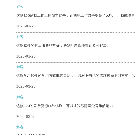
游客
这款app是我工作上的得力助手，让我的工作效率提高了50%，让我能够
2025-03-25
游客
这款软件的售后服务非常好，遇到问题都能得到及时解决。
2025-03-25
游客
这款学习软件的学习方式非常灵活，可以根据自己的需求选择学习方式。
2025-03-25
游客
这款app的音乐资源非常优质，可以让我尽情享受音乐的魅力。
2025-03-25
游客