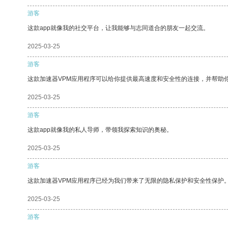
游客
这款app就像我的社交平台，让我能够与志同道合的朋友一起交流。
2025-03-25
游客
这款加速器VPM应用程序可以给你提供最高速度和安全性的连接，并帮助
2025-03-25
游客
这款app就像我的私人导师，带领我探索知识的奥秘。
2025-03-25
游客
这款加速器VPM应用程序已经为我们带来了无限的隐私保护和安全性保护
2025-03-25
游客