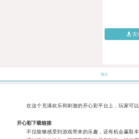
安
简介
在这个充满欢乐和刺激的开心彩平台上，玩家可以
开心彩下载链接
不仅能够感受到游戏带来的乐趣，还有机会赢取丰