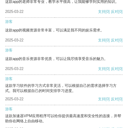
这款app的老师非常专业，教学水平很高，让我能够学到实用的知识。
2025-03-22
支持
[0]
反对
[0]
游客
这款app的视频资源非常丰富，可以满足我不同的娱乐需求。
2025-03-22
支持
[0]
反对
[0]
游客
这款app的音乐资源非常优质，可以让我尽情享受音乐的魅力。
2025-03-22
支持
[0]
反对
[0]
游客
这款学习软件的学习方式非常灵活，可以根据自己的需求选择学习方
式。我可以根据自己的时间安排学习进度。
2025-03-22
支持
[0]
反对
[0]
游客
这款加速器VPM应用程序可以给你提供最高速度和安全性的连接，并帮
助你在网络上自由移动。