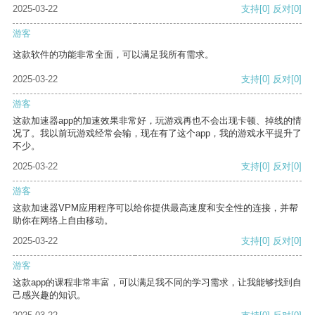
2025-03-22
支持
[0]
反对
[0]
游客
这款软件的功能非常全面，可以满足我所有需求。
2025-03-22
支持
[0]
反对
[0]
游客
这款加速器app的加速效果非常好，玩游戏再也不会出现卡顿、掉线的情
况了。我以前玩游戏经常会输，现在有了这个app，我的游戏水平提升了
不少。
2025-03-22
支持
[0]
反对
[0]
游客
这款加速器VPM应用程序可以给你提供最高速度和安全性的连接，并帮
助你在网络上自由移动。
2025-03-22
支持
[0]
反对
[0]
游客
这款app的课程非常丰富，可以满足我不同的学习需求，让我能够找到自
己感兴趣的知识。