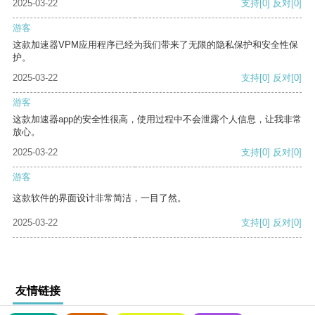
2025-03-22
支持
[0]
反对
[0]
游客
这款加速器VPM应用程序已经为我们带来了无限的隐私保护和安全性保
护。
2025-03-22
支持
[0]
反对
[0]
游客
这款加速器app的安全性很高，使用过程中不会泄露个人信息，让我非常
放心。
2025-03-22
支持
[0]
反对
[0]
游客
这款软件的界面设计非常简洁，一目了然。
2025-03-22
支持
[0]
反对
[0]
友情链接