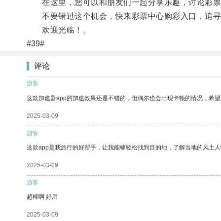
在这里，您可以和朋友们一起分享乐趣，讨论彩票
不要错过这个机会，快来彩票中心购彩入口，追寻
欢迎光临！。
#39#
评论
游客
这款加速器app的加速效果还是不错的，但偶尔也会出现卡顿的情况，希
2025-03-09
游客
这款app是我旅行的好帮手，让我能够轻松找到目的地，了解当地的风土人
2025-03-09
游客
超棒啊 好用
2025-03-09