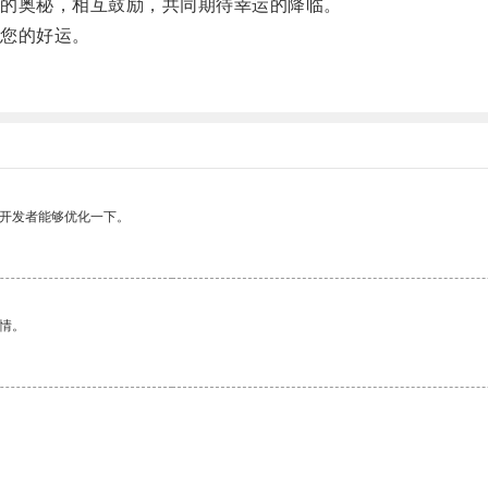
的奥秘，相互鼓励，共同期待幸运的降临。
您的好运。
望开发者能够优化一下。
情。