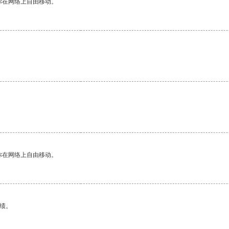
你在网络上自由移动。
你在网络上自由移动。
绩。