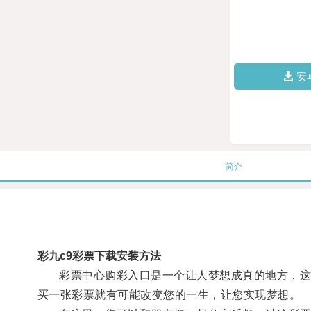
安
简介
彩九c9彩票下载安装方法
彩票中心购彩入口是一个让人梦想成真的地方，这里
买一张彩票就有可能改变您的一生，让您实现梦想。