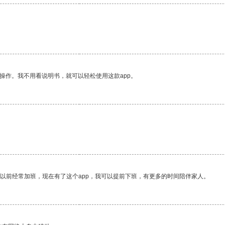
操作。我不用看说明书，就可以轻松使用这款app。
我以前经常加班，现在有了这个app，我可以提前下班，有更多的时间陪伴家人。