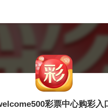
welcome500彩票中心购彩入