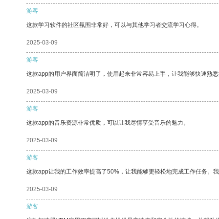
游客
这款学习软件的社区氛围非常好，可以与其他学习者交流学习心得。
2025-03-09
游客
这款app的用户界面简洁明了，使用起来非常容易上手，让我能够快速熟悉
2025-03-09
游客
这款app的音乐资源非常优质，可以让我尽情享受音乐的魅力。
2025-03-09
游客
这款app让我的工作效率提高了50%，让我能够更轻松地完成工作任务。
2025-03-09
游客