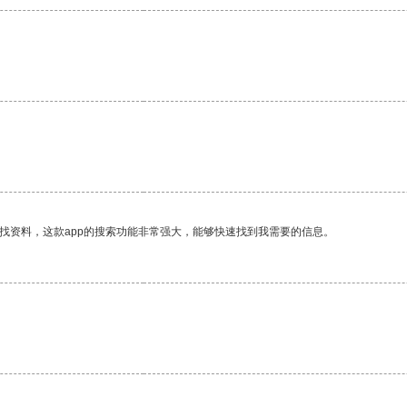
找资料，这款app的搜索功能非常强大，能够快速找到我需要的信息。