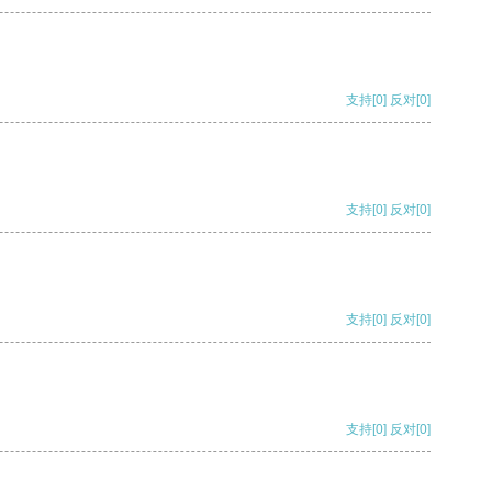
支持
[0]
反对
[0]
支持
[0]
反对
[0]
支持
[0]
反对
[0]
支持
[0]
反对
[0]