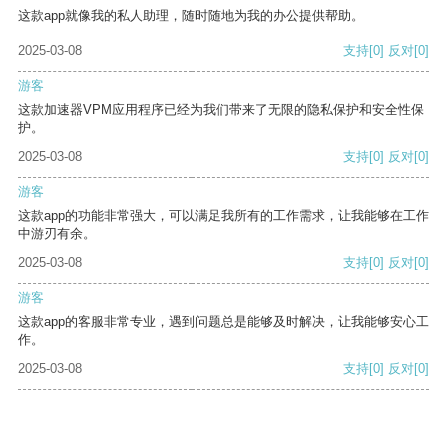
这款app就像我的私人助理，随时随地为我的办公提供帮助。
2025-03-08
支持
[0]
反对
[0]
游客
这款加速器VPM应用程序已经为我们带来了无限的隐私保护和安全性保
护。
2025-03-08
支持
[0]
反对
[0]
游客
这款app的功能非常强大，可以满足我所有的工作需求，让我能够在工作
中游刃有余。
2025-03-08
支持
[0]
反对
[0]
游客
这款app的客服非常专业，遇到问题总是能够及时解决，让我能够安心工
作。
2025-03-08
支持
[0]
反对
[0]