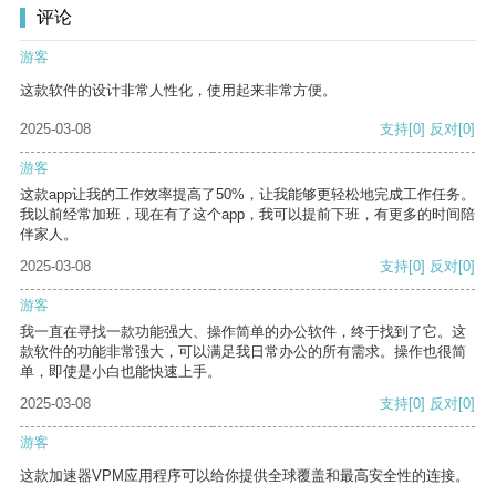
评论
游客
这款软件的设计非常人性化，使用起来非常方便。
2025-03-08
支持
[0]
反对
[0]
游客
这款app让我的工作效率提高了50%，让我能够更轻松地完成工作任务。
我以前经常加班，现在有了这个app，我可以提前下班，有更多的时间陪
伴家人。
2025-03-08
支持
[0]
反对
[0]
游客
我一直在寻找一款功能强大、操作简单的办公软件，终于找到了它。这
款软件的功能非常强大，可以满足我日常办公的所有需求。操作也很简
单，即使是小白也能快速上手。
2025-03-08
支持
[0]
反对
[0]
游客
这款加速器VPM应用程序可以给你提供全球覆盖和最高安全性的连接。