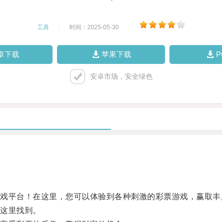
工具
|
时间：2025-05-30
|
卓下载
苹果下载
安卓市场，安全绿色
平台！在这里，您可以体验到各种刺激的彩票游戏，赢取丰
这里找到。