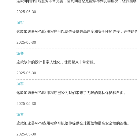
这款app的售后服务非常完善，遇到问题总是能够得到妥善解决，让我能
2025-05-30
游客
这款加速器VPM应用程序可以给你提供最高速度和安全性的连接，并帮助
2025-05-30
游客
这款软件的设计非常人性化，使用起来非常舒服。
2025-05-30
游客
这款加速器VPM应用程序已经为我们带来了无限的隐私保护和自由。
2025-05-30
游客
这款加速器VPM应用程序可以给你提供全球覆盖和最高安全性的连接。
2025-05-30