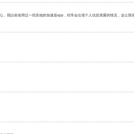
放心。我以前使用过一些其他的加速器app，经常会出现个人信息泄露的情况，这让我