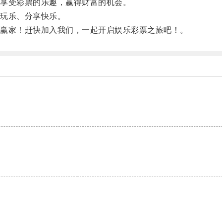
享受彩票的乐趣，赢得财富的机会。
玩乐、分享快乐。
赢家！赶快加入我们，一起开启娱乐彩票之旅吧！。