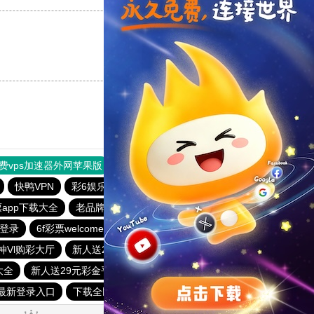
支持
[0]
反对
[0]
费vps加速器外网苹果版
旋风加速度器
快连加速器
快鸭VPN
彩6娱乐手机端
全民彩票app下载安装安卓
app下载大全
老品牌—全民彩票
全民彩票所有平台
登录
6f彩票welcome
快乐彩票app下载地址
神Vl购彩大厅
新人送29元彩金平台
原版699彩票
大全
新人送29元彩金平台
welcome盈彩购彩大厅广东
最新登录入口
下载全民彩票