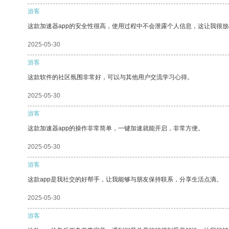
游客
这款加速器app的安全性很高，使用过程中不会泄露个人信息，这让我很
2025-05-30
游客
这款软件的社区氛围非常好，可以与其他用户交流学习心得。
2025-05-30
游客
这款加速器app的操作非常简单，一键加速就能开启，非常方便。
2025-05-30
游客
这款app是我社交的好帮手，让我能够与朋友保持联系，分享生活点滴。
2025-05-30
游客