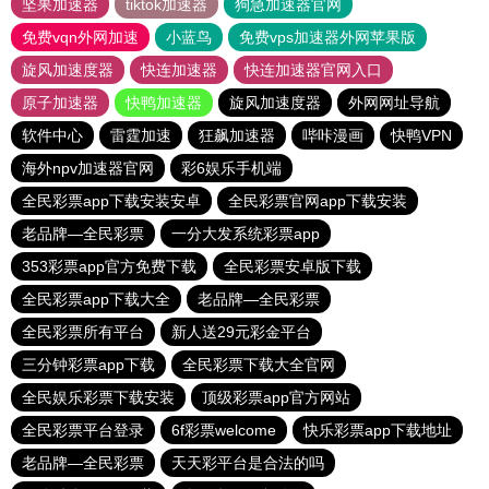
坚果加速器
tiktok加速器
狗急加速器官网
免费vqn外网加速
小蓝鸟
免费vps加速器外网苹果版
旋风加速度器
快连加速器
快连加速器官网入口
原子加速器
快鸭加速器
旋风加速度器
外网网址导航
软件中心
雷霆加速
狂飙加速器
哔咔漫画
快鸭VPN
海外npv加速器官网
彩6娱乐手机端
全民彩票app下载安装安卓
全民彩票官网app下载安装
老品牌—全民彩票
一分大发系统彩票app
353彩票app官方免费下载
全民彩票安卓版下载
全民彩票app下载大全
老品牌—全民彩票
全民彩票所有平台
新人送29元彩金平台
三分钟彩票app下载
全民彩票下载大全官网
全民娱乐彩票下载安装
顶级彩票app官方网站
全民彩票平台登录
6f彩票welcome
快乐彩票app下载地址
老品牌—全民彩票
天天彩平台是合法的吗