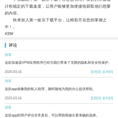
计和稳定的下载速度，让用户能够更加便捷地获取他们想要
的内容。
快来加入第一娱乐下载平台，让精彩尽在您的掌握之
中！。
#39#
评论
游客
这款加速器VPM应用程序已经为我们带来了无限的隐私和安全性保护。
2025-03-16
支持
[0]
反对
[0]
游客
这款app就像我的私人助理，随时随地为我的办公提供帮助。
2025-03-16
支持
[0]
反对
[0]
游客
这款app的用户评论非常真实，可以帮助我做出更准确的选择。