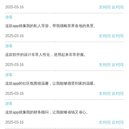
2025-03-16
支持
[0]
反对
[0]
游客
这款app就像我的私人导游，带我领略世界各地的美景。
2025-03-16
支持
[0]
反对
[0]
游客
这款软件的设计非常人性化，使用起来非常舒服。
2025-03-16
支持
[0]
反对
[0]
游客
这款app的社区氛围很温馨，让我能够感受到家的温暖。
2025-03-16
支持
[0]
反对
[0]
游客
这款app就像我的财务顾问，让我能够省钱又省心。
2025-03-16
支持
[0]
反对
[0]