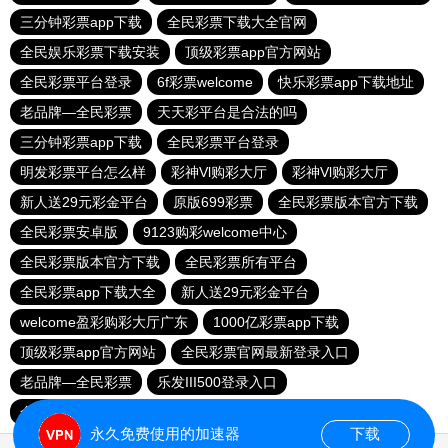
三分钟彩票app下载
全民彩票下载大全官网
全民娱乐彩票下载安装
顶级彩票app官方网站
全民彩票平台登录
6f彩票welcome
快乐彩票app下载地址
老品牌—全民彩票
天天彩平台是合法的吗
三分钟彩票app下载
全民彩票平台登录
明发彩票平台怎么样
彩神Vl购彩大厅
彩神Vl购彩大厅
新人送29元彩金平台
原版699彩票
全民彩票版本官方下载
全民彩票安卓版
9123购彩welcome中心
全民彩票版本官方下载
全民彩票所有平台
全民彩票app下载大全
新人送29元彩金平台
welcome盈彩购彩大厅广东
1000亿彩票app下载
顶级彩票app官方网站
全民彩票官网最新登录入口
老品牌—全民彩票
乐发III500登录入口
全民彩票官网最新登录入口
下载全民彩票
永久免费使用的加速器
下载