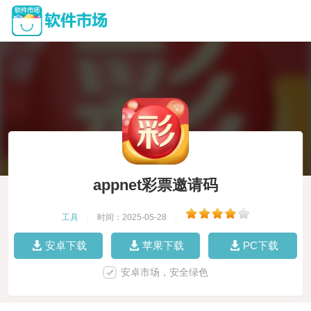
appnet彩票邀请码
工具
|
时间：2025-05-28
|
安卓下载
苹果下载
PC下载
安卓市场，安全绿色