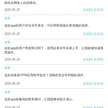
助你在网络上自由移动。
2025-05-28
支持
[0]
反对
[0]
游客
这款app的用户评论非常真实，可以帮助我做出更准确的选择。
2025-05-28
支持
[0]
反对
[0]
游客
这款app的用户界面简洁明了，使用起来非常容易上手，让我能够快速熟
悉操作。
2025-05-28
支持
[0]
反对
[0]
游客
这款加速器VPM应用程序提供了顶级的安全性和隐私保护。
2025-05-28
支持
[0]
反对
[0]
游客
这款app就像我的财务顾问，让我能够省钱又省心。
2025-05-28
支持
[0]
反对
[0]