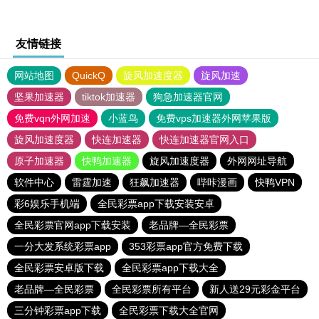
友情链接
网站地图
QuickQ
旋风加速度器
旋风加速
坚果加速器
tiktok加速器
狗急加速器官网
免费vqn外网加速
小蓝鸟
免费vps加速器外网苹果版
旋风加速度器
快连加速器
快连加速器官网入口
原子加速器
快鸭加速器
旋风加速度器
外网网址导航
软件中心
雷霆加速
狂飙加速器
哔咔漫画
快鸭VPN
彩6娱乐手机端
全民彩票app下载安装安卓
全民彩票官网app下载安装
老品牌—全民彩票
一分大发系统彩票app
353彩票app官方免费下载
全民彩票安卓版下载
全民彩票app下载大全
老品牌—全民彩票
全民彩票所有平台
新人送29元彩金平台
三分钟彩票app下载
全民彩票下载大全官网