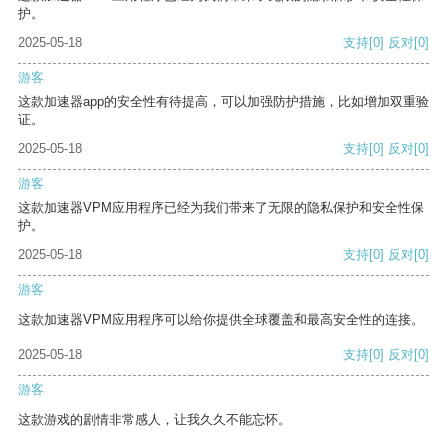
护。
2025-05-18
支持
[0]
反对
[0]
游客
这款加速器app的安全性有待提高，可以加强防护措施，比如增加双重验
证。
2025-05-18
支持
[0]
反对
[0]
游客
这款加速器VPM应用程序已经为我们带来了无限的隐私保护和安全性保
护。
2025-05-18
支持
[0]
反对
[0]
游客
这款加速器VPM应用程序可以给你提供全球覆盖和最高安全性的连接。
2025-05-18
支持
[0]
反对
[0]
游客
这款游戏的剧情非常感人，让我久久不能忘怀。