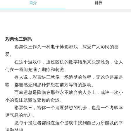
简介
排行
彩票快三源码
彩票快三作为一种电子博彩游戏，深受广大彩民的喜
爱。
在这个游戏中，通过随机的数字结果来决定胜负，让人
们在一瞬间充满了期待和刺激。
有人说，彩票快三就像一场追梦的旅程，无论你是赢是
输，都能感受到那种梦想在前方等待的激动。
而幸运总是降临在那些永不放弃的人身上，或许一次小
小的投注就能改变你的命运。
彩票快三，给你一个追逐梦想的机会，也是一个考验幸
运气息的地方。
愿每个投注者都能在这个游戏中找到自己力所能及的幸
运和梦想。