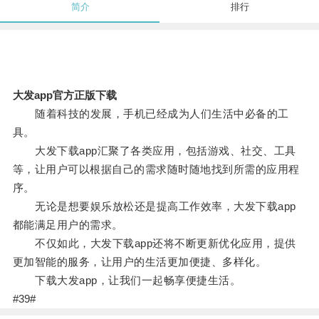
简介
排行
大发app官方正版下载
随着科技的发展，手机已经成为人们生活中必备的工
具。
大发下载app汇聚了各类应用，包括游戏、社交、工具
等，让用户可以根据自己的需求随时随地找到所需的应用程
序。
无论是想要娱乐放松还是提高工作效率，大发下载app
都能满足用户的需求。
不仅如此，大发下载app还将不断更新优化应用，提供
更加智能的服务，让用户的生活更加便捷、多样化。
下载大发app，让我们一起畅享便捷生活。
#39#