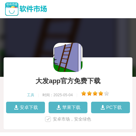
大发app官方免费下载
工具
|
时间：2025-05-04
|
安卓下载
苹果下载
PC下载
安卓市场，安全绿色