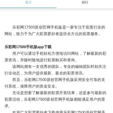
简介
排行
乐彩网17500原创官网手机版是一家专注于彩票行业的
网站，致力于为广大彩票爱好者提供全方位的彩票服务。
乐彩网17500手机版app下载
用户可以通过手机轻松方便地访问网站，了解最新的彩
票资讯，并随时随地进行彩票购买和查询。
该网站拥有一支优秀的团队，专业的编辑团队时刻关注
行业动态，为用户提供最新、最全的彩票资讯。
而且，乐彩网17500原创官网手机版采用安全可靠的支
付系统，保障用户的资金安全。
无论是想要了解最新的彩票开奖结果，还是参与最新的
彩票活动，乐彩网17500原创官网手机版都能满足用户的需
求。
欢迎广大彩票爱好者下载使用乐彩网17500原创官网手