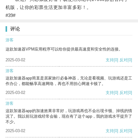
机版，让你的彩票生活更加丰富多彩！。
#39#
评论
游客
这款加速器VPM应用程序可以给你提供最高速度和安全性的连接。
2025-03-02
支持
[0]
反对
[0]
游客
这款加速器app简直是居家旅行必备神器，无论是看视频、玩游戏还是工
作办公，都能畅享高速网络，再也不用担心网速卡顿了。
2025-03-02
支持
[0]
反对
[0]
游客
这款加速器app的加速效果非常好，玩游戏再也不会出现卡顿、掉线的情
况了。我以前玩游戏经常会输，现在有了这个app，我的游戏水平提升了
不少。
2025-03-02
支持
[0]
反对
[0]