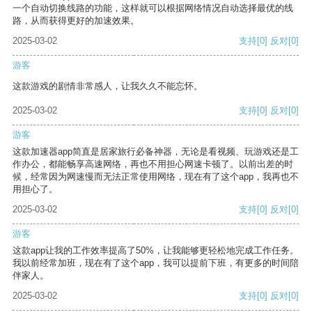
一个自动切换线路的功能，这样就可以根据网络情况自动选择最优的线
路，从而获得更好的加速效果。
2025-03-02
支持
[0]
反对
[0]
游客
这款游戏的剧情非常感人，让我久久不能忘怀。
2025-03-02
支持
[0]
反对
[0]
游客
这款加速器app简直是居家旅行必备神器，无论是看视频、玩游戏还是工
作办公，都能畅享高速网络，再也不用担心网速卡顿了。以前出差的时
候，经常因为网速慢而无法正常使用网络，现在有了这个app，我再也不
用担心了。
2025-03-02
支持
[0]
反对
[0]
游客
这款app让我的工作效率提高了50%，让我能够更轻松地完成工作任务。
我以前经常加班，现在有了这个app，我可以提前下班，有更多的时间陪
伴家人。
2025-03-02
支持
[0]
反对
[0]