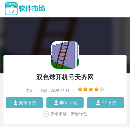
双色球开机号天齐网
工具
|
时间：2025-03-11
|
安卓下载
苹果下载
PC下载
安卓市场，安全绿色