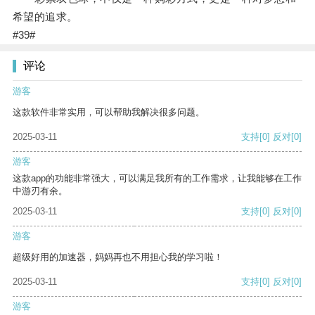
希望的追求。
#39#
评论
游客
这款软件非常实用，可以帮助我解决很多问题。
2025-03-11
支持
[0]
反对
[0]
游客
这款app的功能非常强大，可以满足我所有的工作需求，让我能够在工作
中游刃有余。
2025-03-11
支持
[0]
反对
[0]
游客
超级好用的加速器，妈妈再也不用担心我的学习啦！
2025-03-11
支持
[0]
反对
[0]
游客