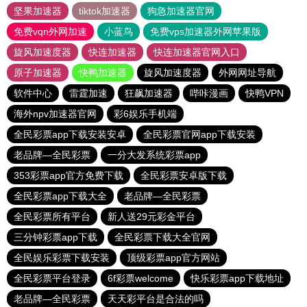
坚果加速器
tiktok加速器
狗急加速器官网
免费vqn外网加速
小蓝鸟
免费vps加速器外网苹果版
旋风加速度器
快连加速器
快连加速器官网入口
原子加速器
快鸭加速器
旋风加速度器
外网网址导航
软件中心
雷霆加速
狂飙加速器
哔咔漫画
快鸭VPN
海外npv加速器官网
彩6娱乐手机端
全民彩票app下载安装安卓
全民彩票官网app下载安装
老品牌—全民彩票
一分大发系统彩票app
353彩票app官方免费下载
全民彩票安卓版下载
全民彩票app下载大全
老品牌—全民彩票
全民彩票所有平台
新人送29元彩金平台
三分钟彩票app下载
全民彩票下载大全官网
全民娱乐彩票下载安装
顶级彩票app官方网站
全民彩票平台登录
6f彩票welcome
快乐彩票app下载地址
老品牌—全民彩票
天天彩平台是合法的吗