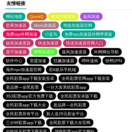
友情链接
网站地图
QuickQ
旋风加速度器
旋风加速
坚果加速器
tiktok加速器
狗急加速器官网
免费vqn外网加速
小蓝鸟
免费vps加速器外网苹果版
旋风加速度器
快连加速器
快连加速器官网入口
原子加速器
快鸭加速器
旋风加速度器
外网网址导航
软件中心
雷霆加速
狂飙加速器
哔咔漫画
快鸭VPN
海外npv加速器官网
彩6娱乐手机端
全民彩票app下载安装安卓
全民彩票官网app下载安装
老品牌—全民彩票
一分大发系统彩票app
353彩票app官方免费下载
全民彩票安卓版下载
全民彩票app下载大全
老品牌—全民彩票
全民彩票所有平台
新人送29元彩金平台
三分钟彩票app下载
全民彩票下载大全官网
全民娱乐彩票下载安装
顶级彩票app官方网站