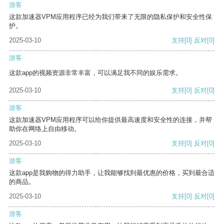
游客
这款加速器VPM应用程序已经为我们带来了无限的隐私保护和安全性保
护。
2025-03-10
支持
[0]
反对
[0]
游客
这款app的视频资源非常丰富，可以满足我不同的娱乐需求。
2025-03-10
支持
[0]
反对
[0]
游客
这款加速器VPM应用程序可以给你提供最高速度和安全性的连接，并帮
助你在网络上自由移动。
2025-03-10
支持
[0]
反对
[0]
游客
这款app是我购物的得力助手，让我能够找到最优惠的价格，买到最合适
的商品。
2025-03-10
支持
[0]
反对
[0]
游客