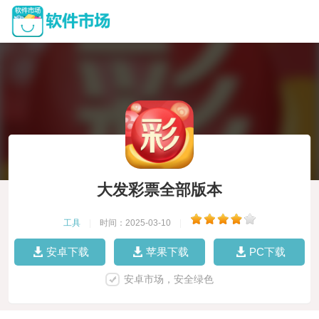
大发彩票全部版本
工具
|
时间：2025-03-10
|
安卓下载
苹果下载
PC下载
安卓市场，安全绿色