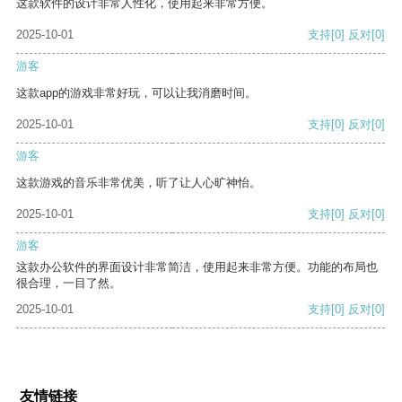
这款软件的设计非常人性化，使用起来非常方便。
2025-10-01
支持
[0]
反对
[0]
游客
这款app的游戏非常好玩，可以让我消磨时间。
2025-10-01
支持
[0]
反对
[0]
游客
这款游戏的音乐非常优美，听了让人心旷神怡。
2025-10-01
支持
[0]
反对
[0]
游客
这款办公软件的界面设计非常简洁，使用起来非常方便。功能的布局也
很合理，一目了然。
2025-10-01
支持
[0]
反对
[0]
友情链接