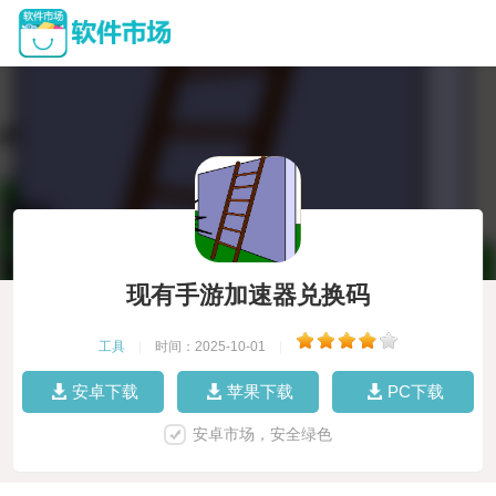
现有手游加速器兑换码
工具
|
时间：2025-10-01
|
安卓下载
苹果下载
PC下载
安卓市场，安全绿色