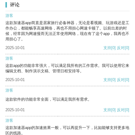
评论
游客
这款加速器app简直是居家旅行必备神器，无论是看视频、玩游戏还是工
作办公，都能畅享高速网络，再也不用担心网速卡顿了。以前出差的时
候，经常因为网速慢而无法正常使用网络，现在有了这个app，我再也不
用担心了。
2025-10-01
支持
[0]
反对
[0]
游客
这款app的功能非常强大，可以满足我所有的工作需求。我可以使用它来
编辑文档、制作演示文稿、管理日程安排等。
2025-10-01
支持
[0]
反对
[0]
游客
这款软件的功能非常全面，可以满足我所有需求。
2025-10-01
支持
[0]
反对
[0]
游客
这款加速器app的加速效果一般，可以再提升一下，比如能够支持更多地
区的线路。