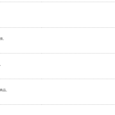
情。
。
的商品。