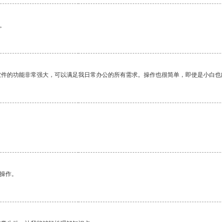
。
软件的功能非常强大，可以满足我日常办公的所有需求。操作也很简单，即使是小白也
悉操作。