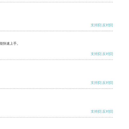
支持
[0]
反对
[0]
能快速上手。
支持
[0]
反对
[0]
支持
[0]
反对
[0]
支持
[0]
反对
[0]