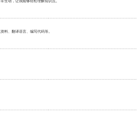
非常生动，让我能够轻松理解知识点。
找资料、翻译语言、编写代码等。