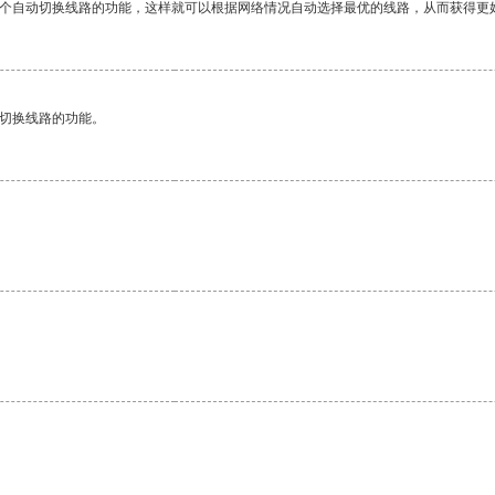
一个自动切换线路的功能，这样就可以根据网络情况自动选择最优的线路，从而获得更
动切换线路的功能。
。