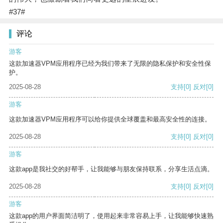
#37#
评论
游客
这款加速器VPM应用程序已经为我们带来了无限的隐私保护和安全性保
护。
2025-08-28
支持
[0]
反对
[0]
游客
这款加速器VPM应用程序可以给你提供全球覆盖和最高安全性的连接。
2025-08-28
支持
[0]
反对
[0]
游客
这款app是我社交的好帮手，让我能够与朋友保持联系，分享生活点滴。
2025-08-28
支持
[0]
反对
[0]
游客
这款app的用户界面简洁明了，使用起来非常容易上手，让我能够快速熟