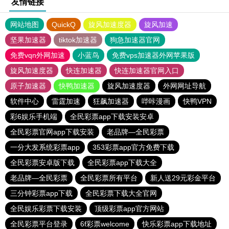
友情链接
网站地图
QuickQ
旋风加速度器
旋风加速
坚果加速器
tiktok加速器
狗急加速器官网
免费vqn外网加速
小蓝鸟
免费vps加速器外网苹果版
旋风加速度器
快连加速器
快连加速器官网入口
原子加速器
快鸭加速器
旋风加速度器
外网网址导航
软件中心
雷霆加速
狂飙加速器
哔咔漫画
快鸭VPN
彩6娱乐手机端
全民彩票app下载安装安卓
全民彩票官网app下载安装
老品牌—全民彩票
一分大发系统彩票app
353彩票app官方免费下载
全民彩票安卓版下载
全民彩票app下载大全
老品牌—全民彩票
全民彩票所有平台
新人送29元彩金平台
三分钟彩票app下载
全民彩票下载大全官网
全民娱乐彩票下载安装
顶级彩票app官方网站
全民彩票平台登录
6f彩票welcome
快乐彩票app下载地址