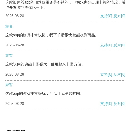
这款加速器app的加速效果还是不错的，但偶尔也会出现卡顿的情况，希
望开发者能够优化一下。
2025-08-28
支持
[0]
反对
[0]
游客
这款app的物流非常快捷，我下单后很快就能收到商品。
2025-08-28
支持
[0]
反对
[0]
游客
这款软件的功能非常强大，使用起来非常方便。
2025-08-28
支持
[0]
反对
[0]
游客
这款app的游戏非常好玩，可以让我消磨时间。
2025-08-28
支持
[0]
反对
[0]