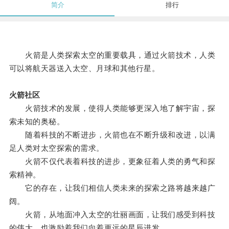
简介
排行
火箭是人类探索太空的重要载具，通过火箭技术，人类
可以将航天器送入太空、月球和其他行星。
火箭社区
火箭技术的发展，使得人类能够更深入地了解宇宙，探
索未知的奥秘。
随着科技的不断进步，火箭也在不断升级和改进，以满
足人类对太空探索的需求。
火箭不仅代表着科技的进步，更象征着人类的勇气和探
索精神。
它的存在，让我们相信人类未来的探索之路将越来越广
阔。
火箭，从地面冲入太空的壮丽画面，让我们感受到科技
的伟大，也激励着我们向着更远的星辰进发。