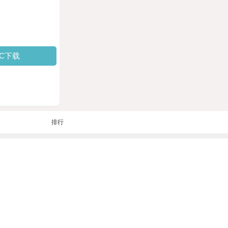
PC下载
排行