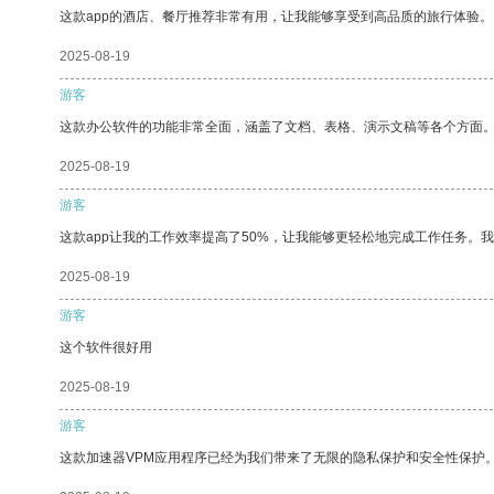
这款app的酒店、餐厅推荐非常有用，让我能够享受到高品质的旅行体验。
2025-08-19
游客
这款办公软件的功能非常全面，涵盖了文档、表格、演示文稿等各个方面
2025-08-19
游客
这款app让我的工作效率提高了50%，让我能够更轻松地完成工作任务。
2025-08-19
游客
这个软件很好用
2025-08-19
游客
这款加速器VPM应用程序已经为我们带来了无限的隐私保护和安全性保护