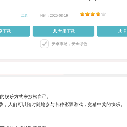
工具
|
时间：2025-08-19
|
卓下载
苹果下载
安卓市场，安全绿色
的娱乐方式来放松自己。
载，人们可以随时随地参与各种彩票游戏，竞猜中奖的快乐。