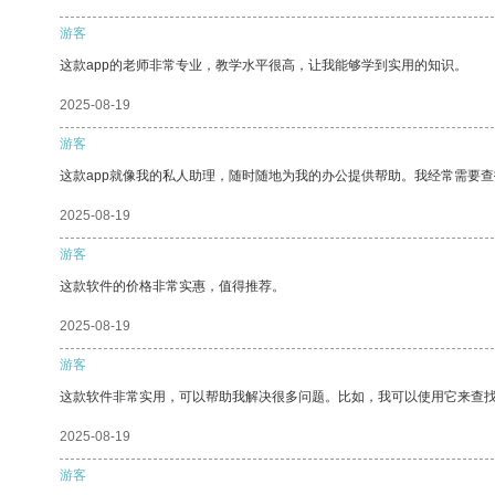
游客
这款app的老师非常专业，教学水平很高，让我能够学到实用的知识。
2025-08-19
游客
这款app就像我的私人助理，随时随地为我的办公提供帮助。我经常需要查
2025-08-19
游客
这款软件的价格非常实惠，值得推荐。
2025-08-19
游客
这款软件非常实用，可以帮助我解决很多问题。比如，我可以使用它来查
2025-08-19
游客