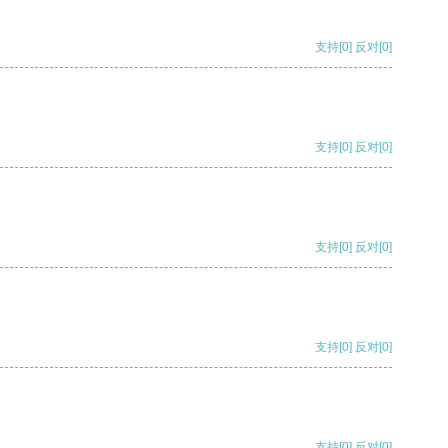
支持
[0]
反对
[0]
支持
[0]
反对
[0]
支持
[0]
反对
[0]
支持
[0]
反对
[0]
支持
[0]
反对
[0]