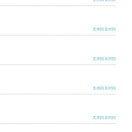
支持
[0]
反对
[0]
支持
[0]
反对
[0]
支持
[0]
反对
[0]
支持
[0]
反对
[0]