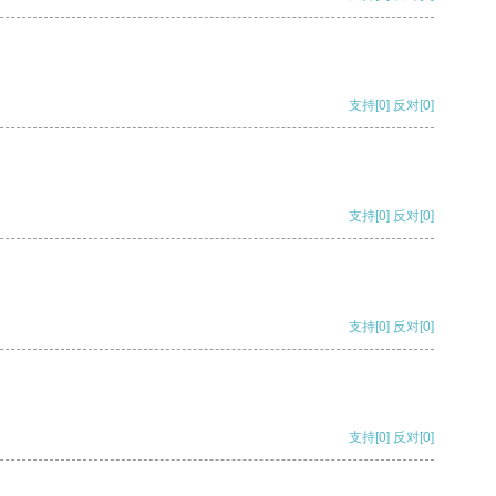
支持
[0]
反对
[0]
支持
[0]
反对
[0]
支持
[0]
反对
[0]
支持
[0]
反对
[0]