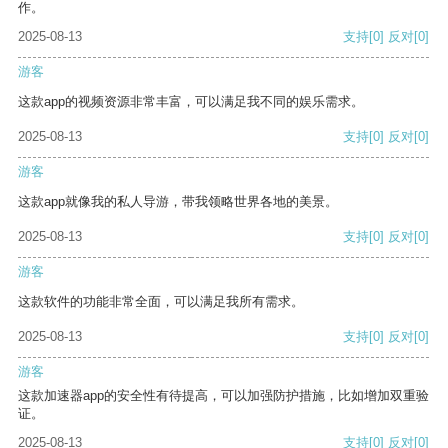
作。
2025-08-13
支持
[0]
反对
[0]
游客
这款app的视频资源非常丰富，可以满足我不同的娱乐需求。
2025-08-13
支持
[0]
反对
[0]
游客
这款app就像我的私人导游，带我领略世界各地的美景。
2025-08-13
支持
[0]
反对
[0]
游客
这款软件的功能非常全面，可以满足我所有需求。
2025-08-13
支持
[0]
反对
[0]
游客
这款加速器app的安全性有待提高，可以加强防护措施，比如增加双重验
证。
2025-08-13
支持
[0]
反对
[0]