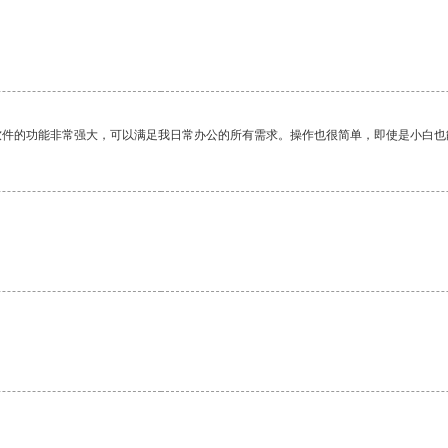
软件的功能非常强大，可以满足我日常办公的所有需求。操作也很简单，即使是小白也