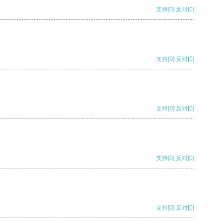
支持
[0]
反对
[0]
支持
[0]
反对
[0]
支持
[0]
反对
[0]
支持
[0]
反对
[0]
支持
[0]
反对
[0]