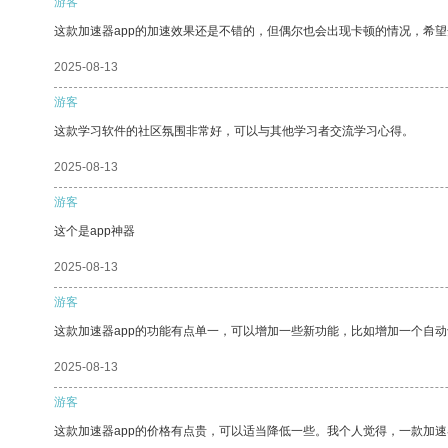
游客
这款加速器app的加速效果还是不错的，但偶尔也会出现卡顿的情况，希
2025-08-13
游客
这款学习软件的社区氛围非常好，可以与其他学习者交流学习心得。
2025-08-13
游客
这个是app神器
2025-08-13
游客
这款加速器app的功能有点单一，可以增加一些新功能，比如增加一个自
2025-08-13
游客
这款加速器app的价格有点贵，可以适当降低一些。我个人觉得，一款加速