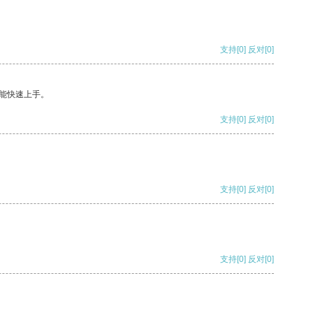
支持
[0]
反对
[0]
能快速上手。
支持
[0]
反对
[0]
支持
[0]
反对
[0]
支持
[0]
反对
[0]