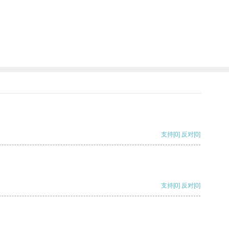
支持
[0]
反对
[0]
支持
[0]
反对
[0]