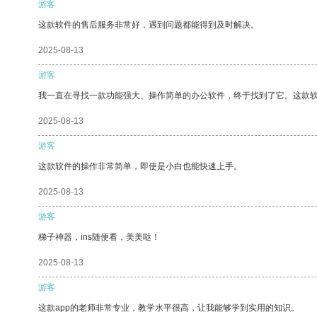
游客
这款软件的售后服务非常好，遇到问题都能得到及时解决。
2025-08-13
游客
我一直在寻找一款功能强大、操作简单的办公软件，终于找到了它。这款
2025-08-13
游客
这款软件的操作非常简单，即使是小白也能快速上手。
2025-08-13
游客
梯子神器，ins随便看，美美哒！
2025-08-13
游客
这款app的老师非常专业，教学水平很高，让我能够学到实用的知识。