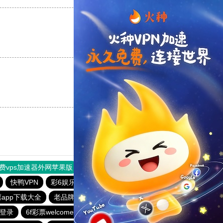
支持
[0]
反对
[0]
支持
[0]
反对
[0]
费vps加速器外网苹果版
旋风加速度器
快连加速器
快鸭VPN
彩6娱乐手机端
全民彩票app下载安装安卓
app下载大全
老品牌—全民彩票
全民彩票所有平台
登录
6f彩票welcome
快乐彩票app下载地址