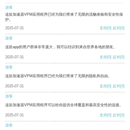
游客
这款加速器VPM应用程序已经为我们带来了无限的流畅体验和安全性保
护。
2025-07-31
支持
[0]
反对
[0]
游客
这款app的用户群体非常庞大，我可以结识到来自世界各地的朋友。
2025-07-31
支持
[0]
反对
[0]
游客
这款加速器VPM应用程序已经为我们带来了无限的隐私和自由。
2025-07-31
支持
[0]
反对
[0]
游客
这款加速器VPM应用程序可以给你提供全球覆盖和最高安全性的连接。
2025-07-31
支持
[0]
反对
[0]
游客