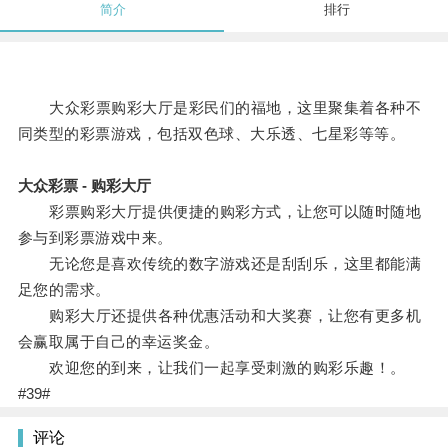
简介
排行
大众彩票购彩大厅是彩民们的福地，这里聚集着各种不
同类型的彩票游戏，包括双色球、大乐透、七星彩等等。
大众彩票 - 购彩大厅
彩票购彩大厅提供便捷的购彩方式，让您可以随时随地
参与到彩票游戏中来。
无论您是喜欢传统的数字游戏还是刮刮乐，这里都能满
足您的需求。
购彩大厅还提供各种优惠活动和大奖赛，让您有更多机
会赢取属于自己的幸运奖金。
欢迎您的到来，让我们一起享受刺激的购彩乐趣！。
#39#
评论