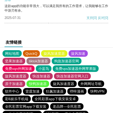
这款app的功能非常强大，可以满足我所有的工作需求，让我能够在工作
中游刃有余。
2025-07-31
支持
[0]
反对
[0]
友情链接
网站地图
QuickQ
旋风加速度器
旋风加速
坚果加速器
tiktok加速器
狗急加速器官网
免费vqn外网加速
小蓝鸟
免费vps加速器外网苹果版
旋风加速度器
快连加速器
快连加速器官网入口
原子加速器
快鸭加速器
旋风加速度器
外网网址导航
软件中心
雷霆加速
狂飙加速器
哔咔漫画
快鸭VPN
彩6娱乐手机端
全民彩票app下载安装安卓
全民彩票官网app下载安装
老品牌—全民彩票