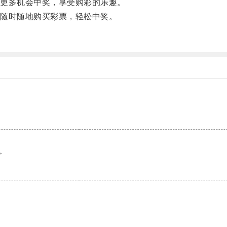
更多机会中奖，享受购彩的乐趣。
随时随地购买彩票，轻松中奖。
。
。