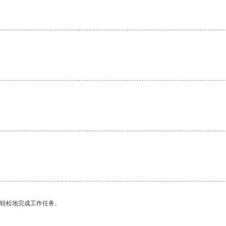
更轻松地完成工作任务。