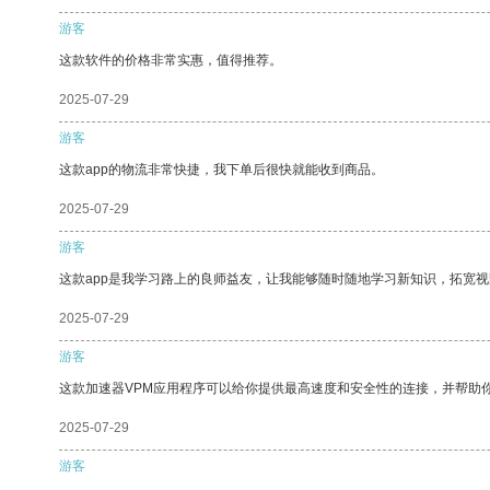
游客
这款软件的价格非常实惠，值得推荐。
2025-07-29
游客
这款app的物流非常快捷，我下单后很快就能收到商品。
2025-07-29
游客
这款app是我学习路上的良师益友，让我能够随时随地学习新知识，拓宽视
2025-07-29
游客
这款加速器VPM应用程序可以给你提供最高速度和安全性的连接，并帮助
2025-07-29
游客