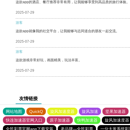
这款app的酒店、餐厅推荐非常有用，让我能够享受到高品质的旅行体验。
2025-07-29
游客
这款app就像我的社交平台，让我能够与志同道合的朋友一起交流。
2025-07-29
游客
这款游戏非常好玩，画面精美，玩法丰富。
2025-07-29
友情链接
网站地图
QuickQ
旋风加速度器
旋风加速
坚果加速器
快连加速器官网入口
原子加速器
快鸭加速器
旋风加速度器
全民彩票官网app下载安装
老品牌—全民彩票
一分大发系统彩票