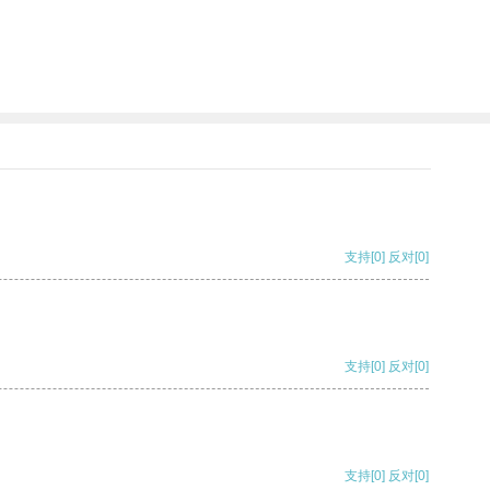
支持
[0]
反对
[0]
支持
[0]
反对
[0]
支持
[0]
反对
[0]