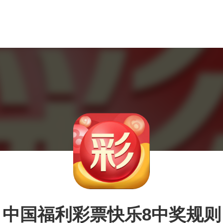
中国福利彩票快乐8中奖规则