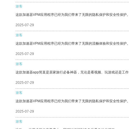
游客
这款加速器VPM应用程序已经为我们带来了无限的隐私保护和安全性保护
2025-07-29
游客
这款加速器VPM应用程序已经为我们带来了无限的流畅体验和安全性保护
2025-07-29
游客
这款加速器app简直是居家旅行必备神器，无论是看视频、玩游戏还是工
2025-07-29
游客
这款加速器VPM应用程序已经为我们带来了无限的隐私保护和安全性保护
2025-07-29
游客