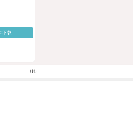
PC下载
排行