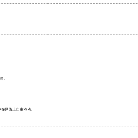
野。
你在网络上自由移动。