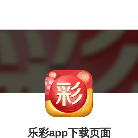
乐彩app下载页面