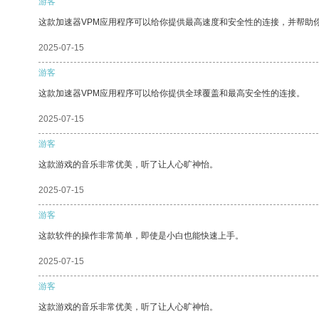
游客
这款加速器VPM应用程序可以给你提供最高速度和安全性的连接，并帮助
2025-07-15
游客
这款加速器VPM应用程序可以给你提供全球覆盖和最高安全性的连接。
2025-07-15
游客
这款游戏的音乐非常优美，听了让人心旷神怡。
2025-07-15
游客
这款软件的操作非常简单，即使是小白也能快速上手。
2025-07-15
游客
这款游戏的音乐非常优美，听了让人心旷神怡。