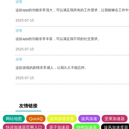
游客
这款app的功能非常强大，可以满足我所有的工作需求，让我能够在工作
2025-07-15
游客
这款app的功能非常丰富，可以满足我不同的社交需求。
2025-07-15
游客
这款游戏的剧情非常感人，让我久久不能忘怀。
2025-07-15
友情链接
网站地图
QuickQ
旋风加速度器
旋风加速
坚果加速器
快连加速器官网入口
原子加速器
快鸭加速器
旋风加速度器