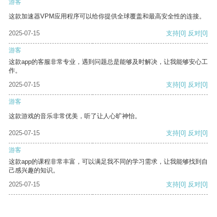
游客
这款加速器VPM应用程序可以给你提供全球覆盖和最高安全性的连接。
2025-07-15
支持
[0]
反对
[0]
游客
这款app的客服非常专业，遇到问题总是能够及时解决，让我能够安心工
作。
2025-07-15
支持
[0]
反对
[0]
游客
这款游戏的音乐非常优美，听了让人心旷神怡。
2025-07-15
支持
[0]
反对
[0]
游客
这款app的课程非常丰富，可以满足我不同的学习需求，让我能够找到自
己感兴趣的知识。
2025-07-15
支持
[0]
反对
[0]