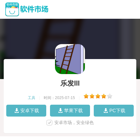
乐发lll
工具
|
时间：2025-07-15
|
安卓下载
苹果下载
PC下载
安卓市场，安全绿色