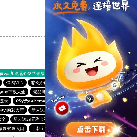
支持
[0]
反对
[0]
费vps加速器外网苹果版
旋风加速度器
快连加速器
快鸭VPN
彩6娱乐手机端
全民彩票app下载安装安卓
app下载大全
老品牌—全民彩票
全民彩票所有平台
登录
6f彩票welcome
快乐彩票app下载地址
神Vl购彩大厅
新人送29元彩金平台
原版699彩票
大全
新人送29元彩金平台
welcome盈彩购彩大厅广东
最新登录入口
下载全民彩票