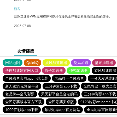
游客
这款加速器VPM应用程序可以给你提供全球覆盖和最高安全性的连接。
2025-07-08
友情链接
网站地图
QuickQ
旋风加速度器
旋风加速
坚果加速器
快连加速器官网入口
原子加速器
快鸭加速器
旋风加速度器
全民彩票官网app下载安装
老品牌—全民彩票
一分大发系统彩票
新人送29元彩金平台
三分钟彩票app下载
全民彩票下载大全官
老品牌—全民彩票
天天彩平台是合法的吗
三分钟彩票app下载
全民彩票版本官方下载
全民彩票安卓版
9123购彩welcome中
1000亿彩票app下载
顶级彩票app官方网站
全民彩票官网最新