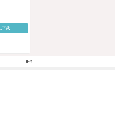
PC下载
排行