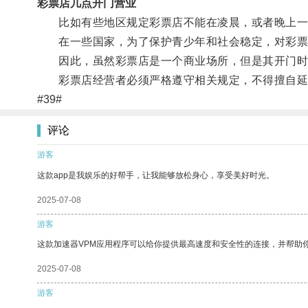
彩票店几点开门营业
比如有些地区规定彩票店不能在凌晨，或者晚上一
在一些国家，为了保护青少年和社会稳定，对彩票
因此，虽然彩票店是一个商业场所，但是其开门时
彩票店经营者必须严格遵守相关规定，不得擅自延长
#39#
评论
游客
这款app是我娱乐的好帮手，让我能够放松身心，享受美好时光。
2025-07-08
游客
这款加速器VPM应用程序可以给你提供最高速度和安全性的连接，并帮助
2025-07-08
游客