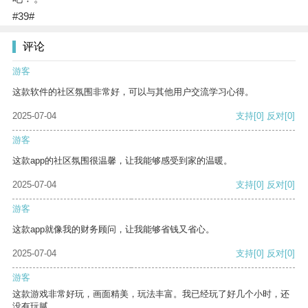
#39#
评论
游客
这款软件的社区氛围非常好，可以与其他用户交流学习心得。
2025-07-04
支持
[0]
反对
[0]
游客
这款app的社区氛围很温馨，让我能够感受到家的温暖。
2025-07-04
支持
[0]
反对
[0]
游客
这款app就像我的财务顾问，让我能够省钱又省心。
2025-07-04
支持
[0]
反对
[0]
游客
这款游戏非常好玩，画面精美，玩法丰富。我已经玩了好几个小时，还
没有玩腻。