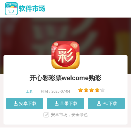
开心彩彩票welcome购彩
工具
|
时间：2025-07-04
|
安卓下载
苹果下载
PC下载
安卓市场，安全绿色