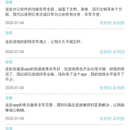
游客
这款办公软件的功能非常全面，涵盖了文档、表格、演示文稿等各个方
面。我可以使用它来完成日常办公的所有任务，非常方便。
2025-07-04
支持
[0]
反对
[0]
游客
这款游戏的剧情非常感人，让我久久不能忘怀。
2025-07-04
支持
[0]
反对
[0]
游客
这款加速器app的加速效果非常好，玩游戏再也不会出现卡顿、掉线的情
况了。我以前玩游戏经常会输，现在有了这个app，我的游戏水平提升了
不少。
2025-07-04
支持
[0]
反对
[0]
游客
这款app的售后服务非常完善，遇到问题总是能够得到妥善解决，让我能
够放心购物。
2025-07-04
支持
[0]
反对
[0]
游客