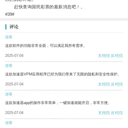
赶快查询国民彩票的最新消息吧！。
#39#
评论
游客
这款软件的功能非常全面，可以满足我所有需求。
2025-07-04
支持
[0]
反对
[0]
游客
这款加速器VPM应用程序已经为我们带来了无限的隐私和安全性保护。
2025-07-04
支持
[0]
反对
[0]
游客
这款加速器app的操作非常简单，一键加速就能开启，非常方便。
2025-07-04
支持
[0]
反对
[0]
游客