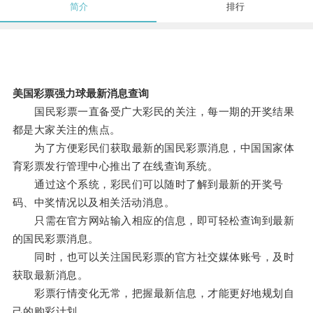
简介
排行
美国彩票强力球最新消息查询
国民彩票一直备受广大彩民的关注，每一期的开奖结果
都是大家关注的焦点。
为了方便彩民们获取最新的国民彩票消息，中国国家体
育彩票发行管理中心推出了在线查询系统。
通过这个系统，彩民们可以随时了解到最新的开奖号
码、中奖情况以及相关活动消息。
只需在官方网站输入相应的信息，即可轻松查询到最新
的国民彩票消息。
同时，也可以关注国民彩票的官方社交媒体账号，及时
获取最新消息。
彩票行情变化无常，把握最新信息，才能更好地规划自
己的购彩计划。