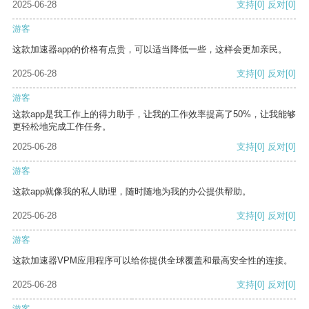
2025-06-28
支持
[0]
反对
[0]
游客
这款加速器app的价格有点贵，可以适当降低一些，这样会更加亲民。
2025-06-28
支持
[0]
反对
[0]
游客
这款app是我工作上的得力助手，让我的工作效率提高了50%，让我能够
更轻松地完成工作任务。
2025-06-28
支持
[0]
反对
[0]
游客
这款app就像我的私人助理，随时随地为我的办公提供帮助。
2025-06-28
支持
[0]
反对
[0]
游客
这款加速器VPM应用程序可以给你提供全球覆盖和最高安全性的连接。
2025-06-28
支持
[0]
反对
[0]
游客