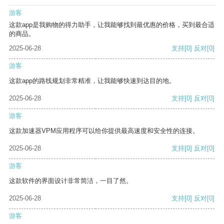
游客
这款app是我购物的得力助手，让我能够找到最优惠的价格，买到最合适
的商品。
2025-06-28
支持
[0]
反对
[0]
游客
这款app的路线规划非常精准，让我能够快速到达目的地。
2025-06-28
支持
[0]
反对
[0]
游客
这款加速器VPM应用程序可以给你提供最高速度和安全性的连接。
2025-06-28
支持
[0]
反对
[0]
游客
这款软件的界面设计非常简洁，一目了然。
2025-06-28
支持
[0]
反对
[0]
游客