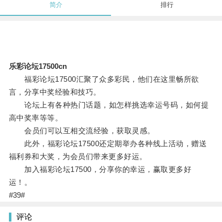
简介
排行
乐彩论坛17500cn
福彩论坛17500汇聚了众多彩民，他们在这里畅所欲
言，分享中奖经验和技巧。
论坛上有各种热门话题，如怎样挑选幸运号码，如何提
高中奖率等等。
会员们可以互相交流经验，获取灵感。
此外，福彩论坛17500还定期举办各种线上活动，赠送
福利券和大奖，为会员们带来更多好运。
加入福彩论坛17500，分享你的幸运，赢取更多好
运！。
#39#
评论