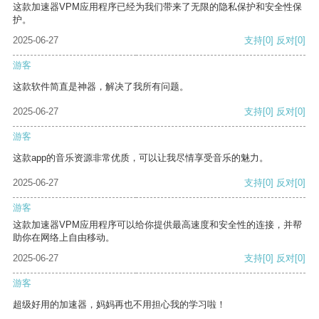
这款加速器VPM应用程序已经为我们带来了无限的隐私保护和安全性保
护。
2025-06-27
支持
[0]
反对
[0]
游客
这款软件简直是神器，解决了我所有问题。
2025-06-27
支持
[0]
反对
[0]
游客
这款app的音乐资源非常优质，可以让我尽情享受音乐的魅力。
2025-06-27
支持
[0]
反对
[0]
游客
这款加速器VPM应用程序可以给你提供最高速度和安全性的连接，并帮
助你在网络上自由移动。
2025-06-27
支持
[0]
反对
[0]
游客
超级好用的加速器，妈妈再也不用担心我的学习啦！