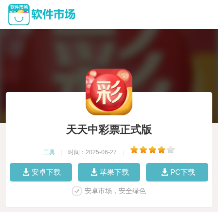
天天中彩票正式版
工具
|
时间：2025-06-27
|
安卓下载
苹果下载
PC下载
安卓市场，安全绿色