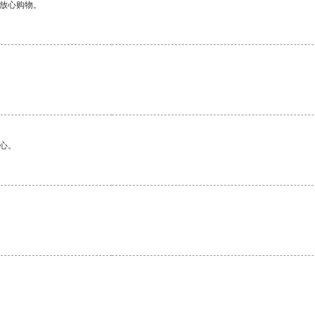
够放心购物。
心。