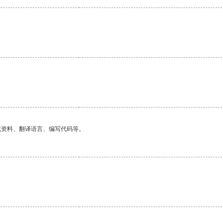
找资料、翻译语言、编写代码等。