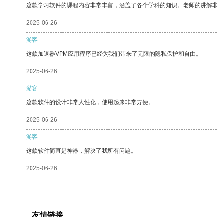
这款学习软件的课程内容非常丰富，涵盖了各个学科的知识。老师的讲解
2025-06-26
游客
这款加速器VPM应用程序已经为我们带来了无限的隐私保护和自由。
2025-06-26
游客
这款软件的设计非常人性化，使用起来非常方便。
2025-06-26
游客
这款软件简直是神器，解决了我所有问题。
2025-06-26
友情链接