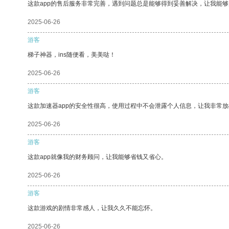
这款app的售后服务非常完善，遇到问题总是能够得到妥善解决，让我能
2025-06-26
游客
梯子神器，ins随便看，美美哒！
2025-06-26
游客
这款加速器app的安全性很高，使用过程中不会泄露个人信息，让我非常放
2025-06-26
游客
这款app就像我的财务顾问，让我能够省钱又省心。
2025-06-26
游客
这款游戏的剧情非常感人，让我久久不能忘怀。
2025-06-26