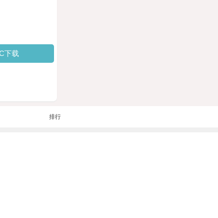
PC下载
排行